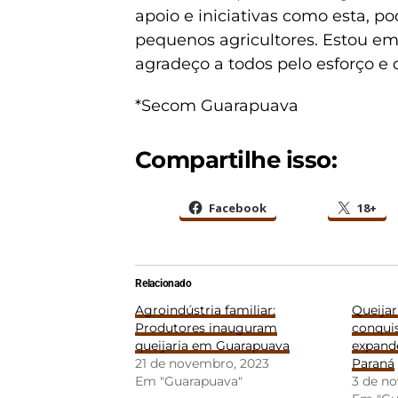
apoio e iniciativas como esta, p
pequenos agricultores. Estou em
agradeço a todos pelo esforço e 
*Secom Guarapuava
Compartilhe isso:
Facebook
18+
Relacionado
Agroindústria familiar:
Queija
Produtores inauguram
conqui
queijaria em Guarapuava
expand
21 de novembro, 2023
Paraná
Em "Guarapuava"
3 de n