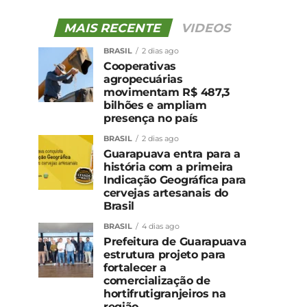
MAIS RECENTE
VIDEOS
BRASIL
2 dias ago
Cooperativas
agropecuárias
movimentam R$ 487,3
bilhões e ampliam
presença no país
BRASIL
2 dias ago
Guarapuava entra para a
história com a primeira
Indicação Geográfica para
cervejas artesanais do
Brasil
BRASIL
4 dias ago
Prefeitura de Guarapuava
estrutura projeto para
fortalecer a
comercialização de
hortifrutigranjeiros na
região