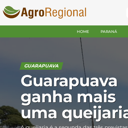
HOME
PARANÁ
GUARAPUAVA
Guarapuava
ganha mais
uma queijari
A queijaria é a segunda das três previstas