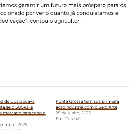
odemos garantir um futuro mais próspero para os
ocionado por ver o quanto já conquistamos e
dedicação”, contou o agricultor.
ria de Guarapuava
Ponta Grossa tem sua primeira
sta selo SUSAF e
agroindústria com o Selo Arte
e mercado para todo o
25 de junho, 2025
Em "Paraná"
ovembro, 2025