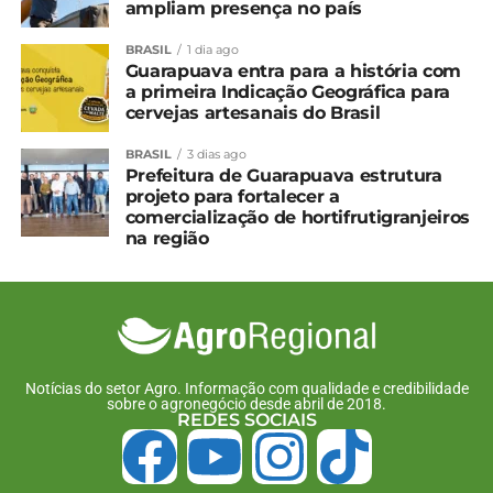
ampliam presença no país
TEMPESTADE DE GRANIZO
BRASIL
1 dia ago
Segundo o Sistema de Tecnologia e
Guarapuava entra para a história com
Monitoramento Ambiental do Paraná (Simepar), a
a primeira Indicação Geográfica para
cervejas artesanais do Brasil
tempestade na região de Castro foi causada pelo
deslocamento de um vórtice ciclônico de altos
BRASIL
3 dias ago
níveis pelo Estado. Um vórtice ciclônico é um
Prefeitura de Guarapuava estrutura
sistema de baixa pressão bem desenvolvido que
projeto para fortalecer a
comercialização de hortifrutigranjeiros
se forma a cinco quilômetros de altitude e propicia
na região
a formação de tempestades.
Notícias do setor Agro. Informação com qualidade e credibilidade
sobre o agronegócio desde abril de 2018.
REDES SOCIAIS