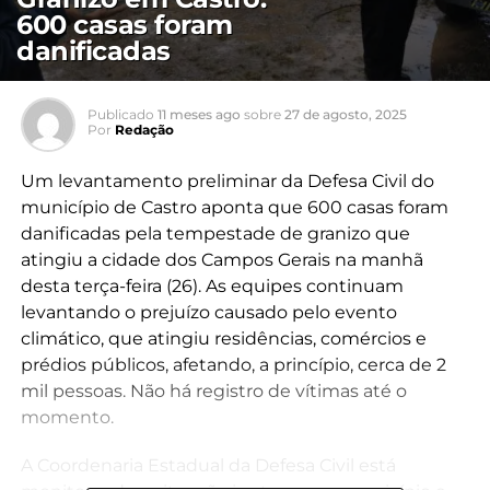
600 casas foram
danificadas
Publicado
11 meses ago
sobre
27 de agosto, 2025
Por
Redação
Um levantamento preliminar da Defesa Civil do
município de Castro aponta que 600 casas foram
danificadas pela tempestade de granizo que
atingiu a cidade dos Campos Gerais na manhã
desta terça-feira (26). As equipes continuam
levantando o prejuízo causado pelo evento
climático, que atingiu residências, comércios e
prédios públicos, afetando, a princípio, cerca de 2
mil pessoas. Não há registro de vítimas até o
momento.
A Coordenaria Estadual da Defesa Civil está