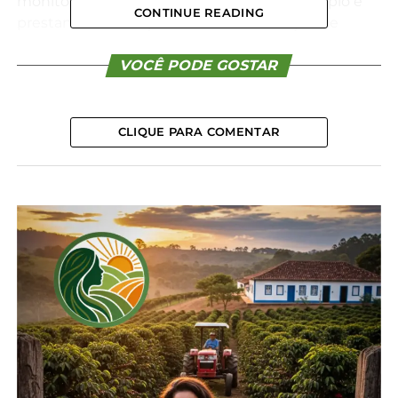
monitorando a situação junto com o município e
CONTINUE READING
prestando orientações sobre a decretação de
situação de emergência. O Corpo de Bombeiros, o
Exército e a Defesa Civil Municipal formaram uma
VOCÊ PODE GOSTAR
força-tarefa para atendimento das famílias
afetadas.
CLIQUE PARA COMENTAR
Equipes do Corpo de Bombeiros Militar do Paraná
(CBMPR) de várias cidades dos Campos Gerais
estão auxiliando na força-tarefa para atender as
pessoas afetadas. Além do reforço no efetivo, com
equipes de Ponta Grossa, Jaguariaíva, Telêmaco
Borba, o CBMPR também está destinando
materiais, principalmente telhas, de Ponta Grossa e
de Curitiba, para distribuição em Castro. Ao todo, 5
mil telhas chegarão na manhã desta quarta-feira
(27) na cidade.
Um centro emergencial de distribuição de lonas foi