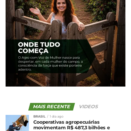
instalado no estacionamento do Max Atacadista,
no bairro Nossa Senhora do Perpétuo Socorro. As
famílias que precisem de telhas, madeira e outros
tipos de auxílio podem se dirigir até o Educandário
Manoel Ribas, na avenida Prefeito Ronie Cardoso,
740, no Jardim das Araucárias.
MAIS RECENTE
VIDEOS
BRASIL
1 dia ago
Cooperativas agropecuárias
movimentam R$ 487,3 bilhões e