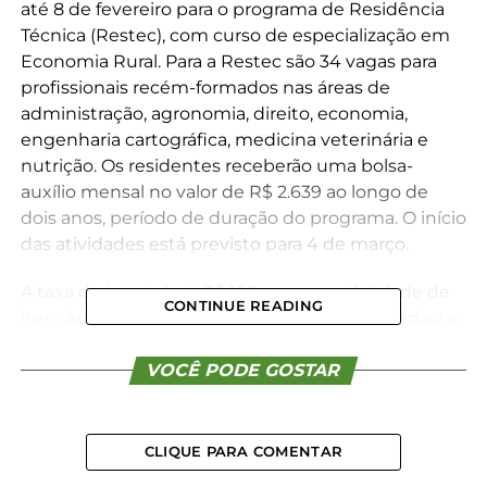
até 8 de fevereiro para o programa de Residência
Técnica (Restec), com curso de especialização em
Economia Rural. Para a Restec são 34 vagas para
profissionais recém-formados nas áreas de
administração, agronomia, direito, economia,
engenharia cartográfica, medicina veterinária e
nutrição. Os residentes receberão uma bolsa-
auxílio mensal no valor de R$ 2.639 ao longo de
dois anos, período de duração do programa. O início
das atividades está previsto para 4 de março.
A taxa de inscrição é R$ 150, com possibilidade de
CONTINUE READING
isenção para os candidatos registrados no Cadastro
Único para Programas Sociais do Governo Federal
(CadÚnico). Esse benefício se estende para
VOCÊ PODE GOSTAR
doadores de medula óssea ou de sangue e para
quem atuou na eleição passada, mediante
convocação da Justiça Eleitoral do Paraná.
CLIQUE PARA COMENTAR