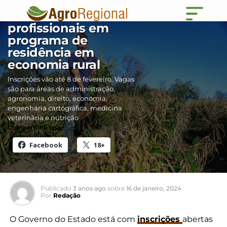
Governo seleciona 34
profissionais em
programa de
residência em
economia rural
Inscrições vão até 8 de fevereiro. Vagas
são para áreas de administração,
agronomia, direito, economia,
engenharia cartográfica, medicina
veterinária e nutrição
Compartilhe isso:
Facebook
18+
Publicado
3 anos ago
sobre
16 de janeiro, 2024
Por
Redação
O Governo do Estado está com
inscrições
abertas