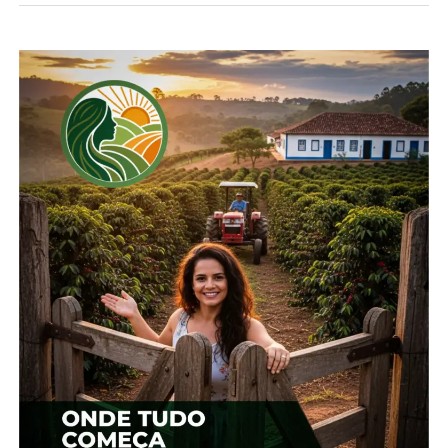
Coordenado pela Secretaria da Ciência, Tecnologia
e Ensino Superior (Seti), os programas de Restec
são considerados política pública de Estado, com
amparo na
Lei n.º 20.086/2019
, com foco na
qualificação contínua do setor público. Além do
curso de pós-graduação, totalmente custeado pelo
Estado, a iniciativa envolve atividades práticas em
órgãos do governo.
Os profissionais da residência em Economia Rural
irão atuar na Secretaria da Agricultura e do
Abastecimento (Seab). A carga horária para as
atividades práticas dos bolsistas será de 30 horas
semanais, de segunda a sexta-feira. Já o curso de
especialização será ofertado pela Universidade
Estadual do Oeste do Paraná (Unioeste), na
modalidade de ensino à distância, com carga
horária de 450 horas.