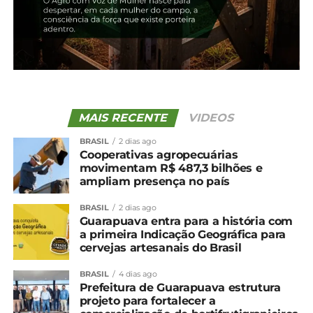
meta realizar, até 2026, 35 leilões de infraestrutura
com previsão de arrecadar R$ 14,5 bilhões em
investimentos no setor. Outros R$ 23 bilhões são
previstos por meio das renovações e prorrogações
de contratos de arrendamento e outros R$ 41
bilhões com novas autorizações de contratos de
adesão.
MAIS RECENTE
VIDEOS
BRASIL
2 dias ago
*Agência Brasil com edição
Cooperativas agropecuárias
movimentam R$ 487,3 bilhões e
ampliam presença no país
Compartilhe isso:
BRASIL
2 dias ago
Guarapuava entra para a história com
Facebook
18+
a primeira Indicação Geográfica para
cervejas artesanais do Brasil
BRASIL
4 dias ago
Relacionado
Prefeitura de Guarapuava estrutura
projeto para fortalecer a
Paraná lança fundo
Indígenas protestam