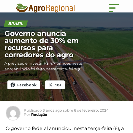
BRASIL
Governo anuncia
aumento de 30% em
recursos para
corredores do agro
A previsão é investir R$ 4,7 bilhões neste
ano; anúncio foi feito nesta terça-feira (6)
Compartilhe isso:
Facebook
18+
Publicado
3 anos ago
sobre
6 de fevereiro, 2024
Por
Redação
O governo federal anunciou, nesta terça-feira (6), a