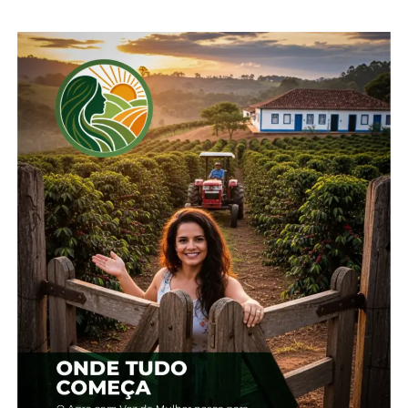
Além dos investimentos públicos diretos em
infraestrutura, o governo prevê realizar 13 leilões
para concessões de estradas e pontes, com
expectativa de investimentos de R$ 122 bilhões de
reais. Desse total, R$ 95 bilhões estariam
relacionados aos chamados corredores do
agronegócio.
Portos e Aeroportos
O governo também detalhou nesta terça-feira (6)
os investimentos em portos e aeroportos para os
próximos anos. O ministro de Portos e Aeroportos,
Silvio Costa Filho, prevê investir, em 2024, R$ 639
milhões em portos e hidrovias, além de criar a
Secretaria Nacional de Hidrovias e Transporte
Aquaviário.
A pasta de Portos e Aeroportos ainda tem como