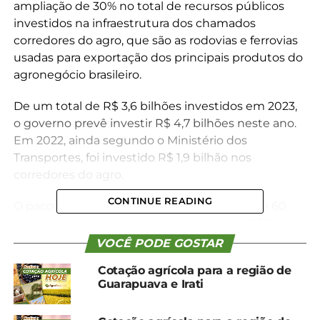
ampliação de 30% no total de recursos públicos
investidos na infraestrutura dos chamados
corredores do agro, que são as rodovias e ferrovias
usadas para exportação dos principais produtos do
agronegócio brasileiro.
De um total de R$ 3,6 bilhões investidos em 2023,
o governo prevê investir R$ 4,7 bilhões neste ano.
Em 2022, ainda segundo o Ministério dos
Transportes, foi investido R$ 1,9 bilhão nos
corredores do agro.
CONTINUE READING
O pacote de investimentos anunciado prevê 60
obras consideradas estruturantes, sendo R$ 2,66
bilhões para a infraestrutura do Arco Norte e R$
VOCÊ PODE GOSTAR
2,05 bilhões para o Arco Sul/Sudeste. Entre as obras,
Cotação agrícola para a região de
estão previstas a retomada dos investimentos
Guarapuava e Irati
públicos na ferrovia Transnordestina, em
Pernambuco, e das ferrovias FIOL 1 e 2 e a FICO,