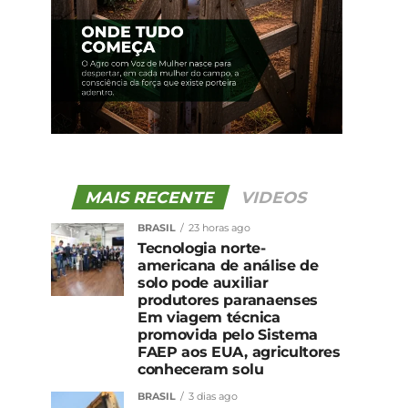
MAIS RECENTE
VIDEOS
BRASIL
23 horas ago
Tecnologia norte-
americana de análise de
solo pode auxiliar
produtores paranaenses
Em viagem técnica
promovida pelo Sistema
FAEP aos EUA, agricultores
conheceram solu
BRASIL
3 dias ago