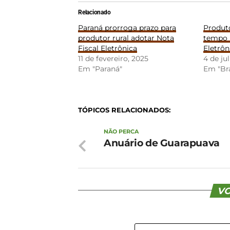
Relacionado
Paraná prorroga prazo para
Produt
produtor rural adotar Nota
tempo p
Fiscal Eletrônica
Eletrôn
11 de fevereiro, 2025
4 de ju
Em "Paraná"
Em "Bra
TÓPICOS RELACIONADOS:
NÃO PERCA
Anuário de Guarapuava
VO