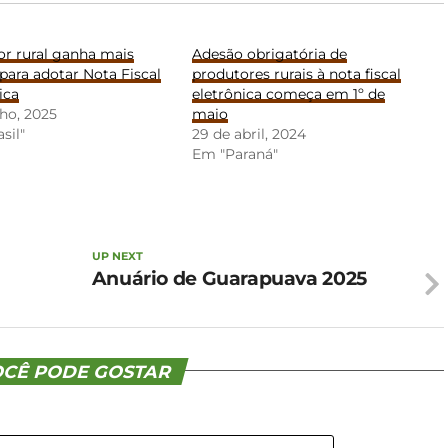
or rural ganha mais
Adesão obrigatória de
ara adotar Nota Fiscal
produtores rurais à nota fiscal
ica
eletrônica começa em 1º de
lho, 2025
maio
sil"
29 de abril, 2024
Em "Paraná"
UP NEXT
Anuário de Guarapuava 2025
CÊ PODE GOSTAR