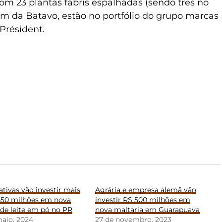
com 23 plantas fabris espalhadas (sendo três no
lém da Batavo, estão no portfólio do grupo marcas
Président.
tivas vão investir mais
Agrária e empresa alemã vão
450 milhões em nova
investir R$ 500 milhões em
 de leite em pó no PR
nova maltaria em Guarapuava
maio, 2024
27 de novembro, 2023