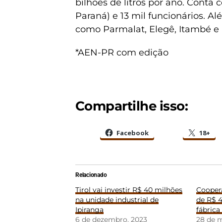
bilhões de litros por ano. Conta 
Paraná) e 13 mil funcionários. A
como Parmalat, Elegê, Itambé e 
*AEN-PR com edição
Compartilhe isso:
Facebook
18+
Relacionado
Tirol vai investir R$ 40 milhões
Coopera
na unidade industrial de
de R$ 
Ipiranga
fábrica
6 de dezembro, 2023
28 de 