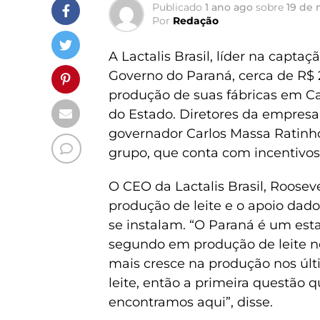
Publicado
1 ano ago
sobre
19 de 
Por
Redação
A Lactalis Brasil, líder na captaç
Governo do Paraná, cerca de R$ 
produção de suas fábricas em Ca
do Estado. Diretores da empresa 
governador Carlos Massa Ratinh
grupo, que conta com incentivo
O CEO da Lactalis Brasil, Rooseve
produção de leite e o apoio dad
se instalam. “O Paraná é um est
segundo em produção de leite no 
mais cresce na produção nos úl
leite, então a primeira questão 
encontramos aqui”, disse.