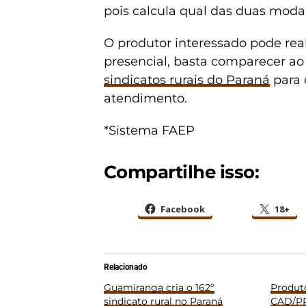
pois calcula qual das duas moda
O produtor interessado pode real
presencial, basta comparecer ao 
sindicatos rurais do Paraná
para 
atendimento.
*Sistema FAEP
Compartilhe isso:
Facebook
18+
Relacionado
Guamiranga cria o 162º
Produto
sindicato rural no Paraná
CAD/PR