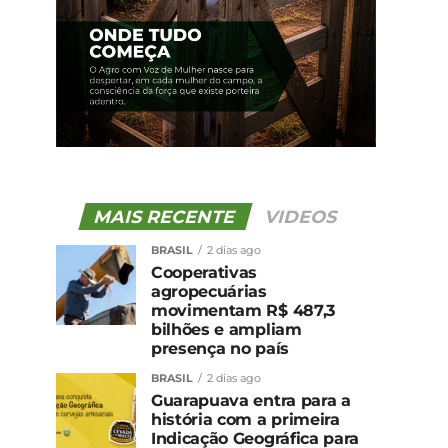
MAIS RECENTE
VIDEOS
BRASIL
2 dias ago
Cooperativas
agropecuárias
movimentam R$ 487,3
bilhões e ampliam
presença no país
BRASIL
2 dias ago
Guarapuava entra para a
história com a primeira
Indicação Geográfica para