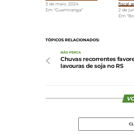
3 de maio, 2024
fiscal 
Em "Guamiranga"
2 de ju
Em "Bra
TÓPICOS RELACIONADOS:
NÃO PERCA
Chuvas recorrentes favo
lavouras de soja no RS
VO
C