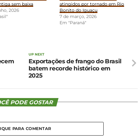
antiga sem baixa
atingidos por tornado em Rio
nho, 2026
Bonito do Iguaçu
sil"
7 de março, 2026
Em "Paraná"
UP NEXT
recem
Exportações de frango do Brasil
batem recorde histórico em
2025
CÊ PODE GOSTAR
LIQUE PARA COMENTAR