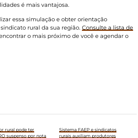
lidades é mais vantajosa.
izar essa simulação e obter orientação
sindicato rural da sua região.
Consulte a lista de
encontrar o mais próximo de você e agendar o
r rural pode ter
Sistema FAEP e sindicatos
O suspenso por nota
rurais auxiliam produtores