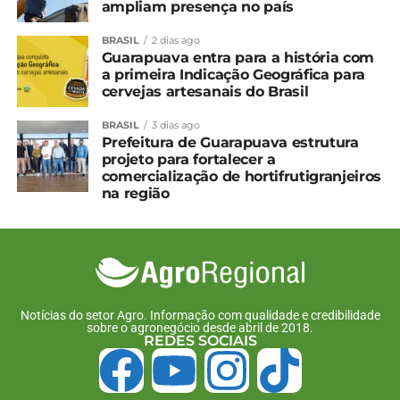
ampliam presença no país
aquecer os animais.
BRASIL
2 dias ago
As vacas próximas ao parto devem ser levadas para
Guarapuava entra para a história com
áreas cobertas ou, ao menos, piquetes
a primeira Indicação Geográfica para
cervejas artesanais do Brasil
maternidade com feno, devendo ser monitoradas
especialmente à noite, para que os bezerros sejam
BRASIL
3 dias ago
rapidamente secos e aquecidos logo após o
Prefeitura de Guarapuava estrutura
nascimento.
projeto para fortalecer a
comercialização de hortifrutigranjeiros
na região
PECUÁRIA DE CORTE
A pecuária de corte também enfrenta desafios em
função da falta de pastagem, agravada por
estiagens e geadas. Nessas situações, é
recomendado o uso de suplementação alimentar,
Notícias do setor Agro. Informação com qualidade e credibilidade
com volumosos conservados (como silagem e
sobre o agronegócio desde abril de 2018.
REDES SOCIAIS
feno) e concentrados (milho, farelo de soja, entre
outros).