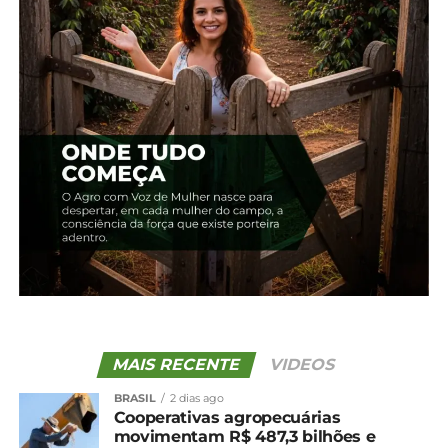
posteriormente retirada manualmente.
PECUÁRIA DE LEITE
O frio intenso também afeta diretamente a
disponibilidade de pastagem, principal alimento
dos rebanhos leiteiros. Por isso, é fundamental
reforçar a alimentação com volumosos, como o
feno, e, principalmente, com concentrados, que
ajudam os animais a manter a temperatura
corporal e a compensar o maior gasto energético.
Atenção especial deve ser dada às bezerras recém-
nascidas, que ainda não conseguem regular a
temperatura corporal. Elas precisam ser mantidas
MAIS RECENTE
VIDEOS
em ambientes cobertos, sem correntes de vento,
com feno forrando o piso e, se possível, com fontes
BRASIL
2 dias ago
adicionais de calor. Pode-se, ainda, utilizar mantas
Cooperativas agropecuárias
movimentam R$ 487,3 bilhões e
ou roupinhas confeccionadas artesanalmente para