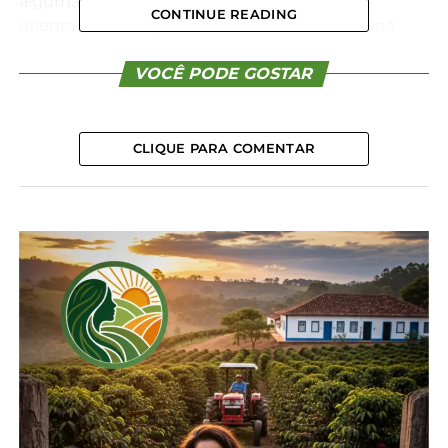
algumas medidas preventivas, conforme a
CONTINUE READING
orientação das equipes técnicas do IDR-Paraná.
Confira as dicas:
VOCÊ PODE GOSTAR
CAFÉ
CLIQUE PARA COMENTAR
Em relação ao café, nos plantios novos, com até
seis meses de campo, recomenda-se o enterrio das
mudas para proteção contra o frio. Viveiros devem
ser protegidos com várias camadas de cobertura
plástica ou com aquecimento, sendo possível
adotar as duas medidas simultaneamente. A
proteção deve ser retirada assim que a massa de ar
frio se afastar e o risco de geada cessar.
Para lavouras com idade entre seis meses e dois
anos, a orientação é amontoar terra no tronco das
plantas, até o primeiro par de folhas. Esta proteção
deve permanecer até meados de setembro, sendo