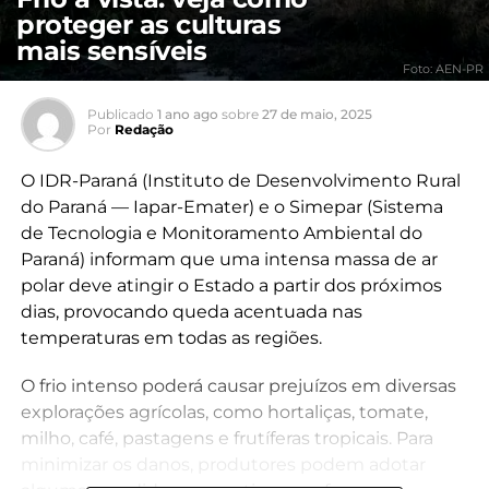
proteger as culturas
mais sensíveis
Foto: AEN-PR
Publicado
1 ano ago
sobre
27 de maio, 2025
Por
Redação
O IDR-Paraná (Instituto de Desenvolvimento Rural
do Paraná — Iapar-Emater) e o Simepar (Sistema
de Tecnologia e Monitoramento Ambiental do
Paraná) informam que uma intensa massa de ar
polar deve atingir o Estado a partir dos próximos
dias, provocando queda acentuada nas
temperaturas em todas as regiões.
O frio intenso poderá causar prejuízos em diversas
explorações agrícolas, como hortaliças, tomate,
milho, café, pastagens e frutíferas tropicais. Para
minimizar os danos, produtores podem adotar