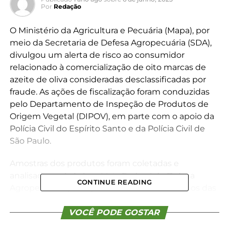
Por
Redação
O Ministério da Agricultura e Pecuária (Mapa), por
meio da Secretaria de Defesa Agropecuária (SDA),
divulgou um alerta de risco ao consumidor
relacionado à comercialização de oito marcas de
azeite de oliva consideradas desclassificadas por
fraude. As ações de fiscalização foram conduzidas
pelo Departamento de Inspeção de Produtos de
Origem Vegetal (DIPOV), em parte com o apoio da
Polícia Civil do Espírito Santo e da Polícia Civil de
São Paulo.
Amostras dos produtos foram coletadas e
analisadas pelo Laboratório Federal de Defesa
CONTINUE READING
Agropecuária (LFDA). Com base nos resultados das
análises físico-químicas, os produtos foram
considerados impróprios para o consumo, e teve
VOCÊ PODE GOSTAR
início o processo de recolhimento dos lotes,