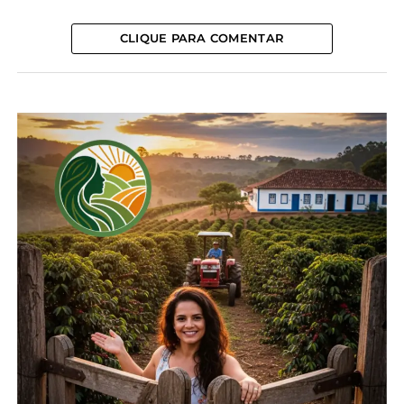
conforme previsto na legislação vigente.
CLIQUE PARA COMENTAR
As análises confirmaram que os produtos não
atendem aos requisitos da Instrução Normativa nº
01/2012, que estabelece os padrões de identidade e
qualidade do azeite de oliva. Foi detectada a
presença de outros óleos vegetais em sua
composição, o que caracteriza fraude.
O Mapa destaca que a comercialização desses
produtos configura uma infração grave, e os
estabelecimentos que mantiverem os itens à
venda podem ser responsabilizados.
Aos consumidores que tenham adquirido os
produtos listados, o Ministério orienta que
interrompam o uso imediatamente e solicitem a
substituição, com base nas regras previstas no
Código de Defesa do Consumidor.