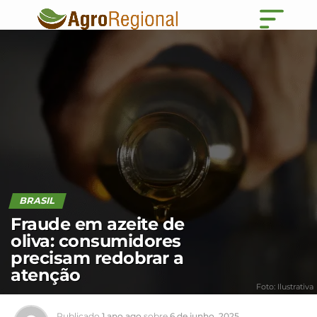
BRASIL
Fraude em azeite de
oliva: consumidores
precisam redobrar a
atenção
Foto: Ilustrativa
Publicado
1 ano ago
sobre
6 de junho, 2025