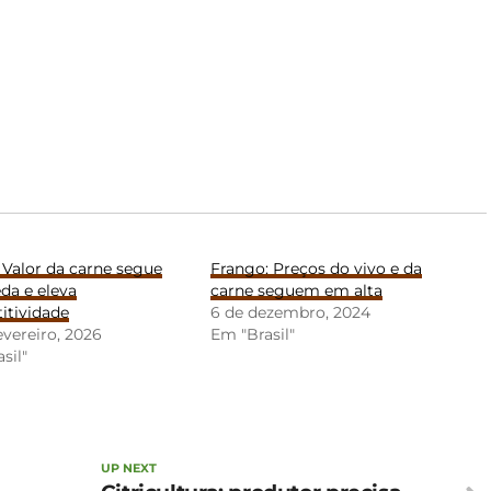
 Valor da carne segue
Frango: Preços do vivo e da
da e eleva
carne seguem em alta
itividade
6 de dezembro, 2024
evereiro, 2026
Em "Brasil"
sil"
UP NEXT