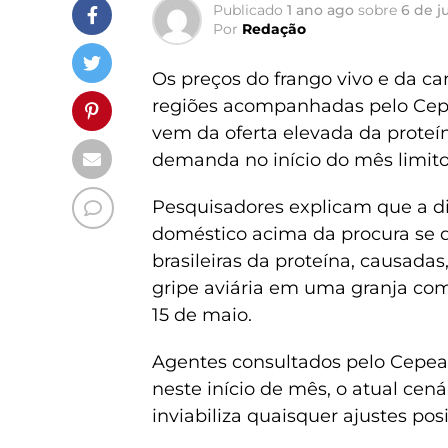
Publicado
1 ano ago
sobre
6 de j
Por
Redação
Os preços do frango vivo e da 
regiões acompanhadas pelo Cepe
vem da oferta elevada da proteín
demanda no início do mês limito
Pesquisadores explicam que a d
doméstico acima da procura se d
brasileiras da proteína, causada
gripe aviária em uma granja com
15 de maio.
Agentes consultados pelo Cepea
neste início de mês, o atual cen
inviabiliza quaisquer ajustes pos