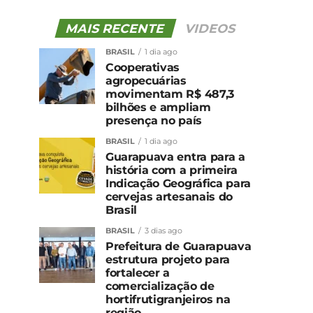
MAIS RECENTE
VIDEOS
BRASIL
1 dia ago
Cooperativas
agropecuárias
movimentam R$ 487,3
bilhões e ampliam
presença no país
BRASIL
1 dia ago
Guarapuava entra para a
história com a primeira
Indicação Geográfica para
cervejas artesanais do
Brasil
BRASIL
3 dias ago
Prefeitura de Guarapuava
estrutura projeto para
fortalecer a
comercialização de
hortifrutigranjeiros na
região