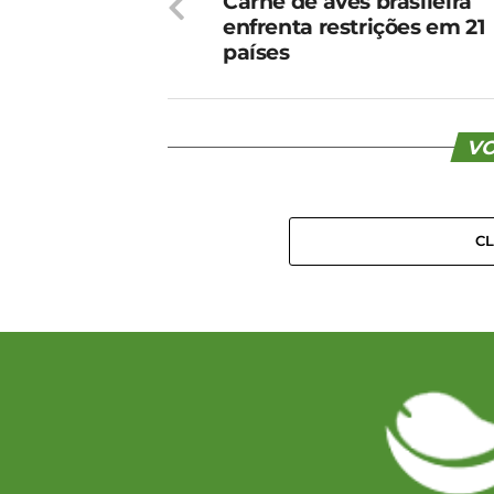
Carne de aves brasileira
enfrenta restrições em 21
países
VO
C