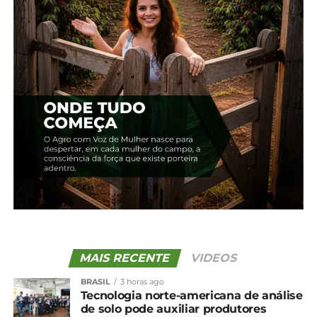
Relacionado
Preço da carne de frango
Frango: Demanda
segue em forte alta,
aquecida mantém preços
afirma Cepea
em alta
24 de outubro, 2025
15 de agosto, 2025
Em "Brasil"
Em "Brasil"
Frango: Carne encerra
quinzena com preços em
alta
14 de março, 2025
Em "Brasil"
TÓPICOS RELACIONADOS:
UP NEXT
Agronegócio registra recorde de
exportações em setembro
MAIS RECENTE
VIDEOS
NÃO PERCA
BRASIL
3 horas ago
Câmara derruba MP que previa taxação de
Tecnologia norte-americana de análise
LCA
de solo pode auxiliar produtores