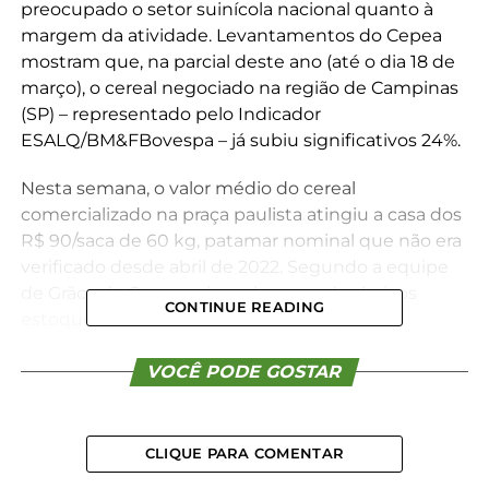
preocupado o setor suinícola nacional quanto à
margem da atividade. Levantamentos do Cepea
mostram que, na parcial deste ano (até o dia 18 de
março), o cereal negociado na região de Campinas
(SP) – representado pelo Indicador
ESALQ/BM&FBovespa – já subiu significativos 24%.
Nesta semana, o valor médio do cereal
comercializado na praça paulista atingiu a casa dos
R$ 90/saca de 60 kg, patamar nominal que não era
verificado desde abril de 2022. Segundo a equipe
de Grãos do Cepea, o impulso vem dos baixos
CONTINUE READING
estoques de milho e da demanda aquecida.
Já os preços do suíno vivo estão em queda,
VOCÊ PODE GOSTAR
refletindo, conforme o Centro de Pesquisas, a
oferta de animais superior à demanda de
frigoríficos por novos lotes.
CLIQUE PARA COMENTAR