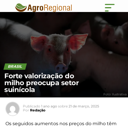
BRASIL
Forte valorização do
milho preocupa setor
suinícola
Foto: Ilustrativa
Publicado
1 ano ago
sobre
21 de março, 2025
Por
Redação
Os seguidos aumentos nos preços do milho têm