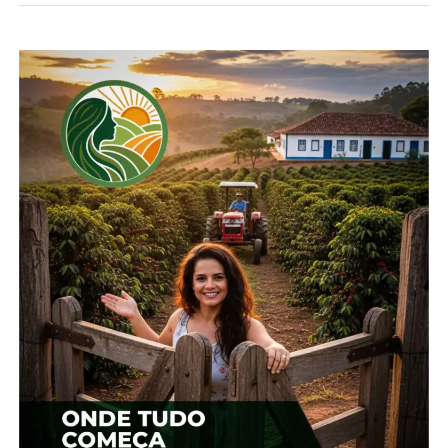
*Cepea
Compartilhe isso:
Facebook
18+
Relacionado
Preços do milho seguem
Milho: Colheita da 2ª safra
em alta no Brasil, indica
é iniciada; preço segue
Cepea
em queda no Brasil
9 de setembro, 2024
26 de maio, 2025
Em "Brasil"
Em "Brasil"
Produtos suinícolas estão
em valorização, aponta
Cepea
20 de fevereiro, 2025
Em "Brasil"