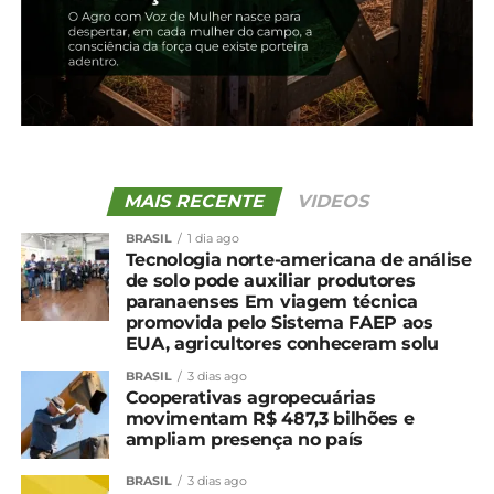
TÓPICOS RELACIONADOS:
UP NEXT
Produção de soja em Santa Catarina cresceu
93% nos últimos 12 anos
NÃO PERCA
Ovos: Pressão por descontos aumenta, e
MAIS RECENTE
VIDEOS
cotações recuam
BRASIL
1 dia ago
Tecnologia norte-americana de análise
de solo pode auxiliar produtores
paranaenses Em viagem técnica
promovida pelo Sistema FAEP aos
EUA, agricultores conheceram solu
BRASIL
3 dias ago
Cooperativas agropecuárias
movimentam R$ 487,3 bilhões e
ampliam presença no país
BRASIL
3 dias ago