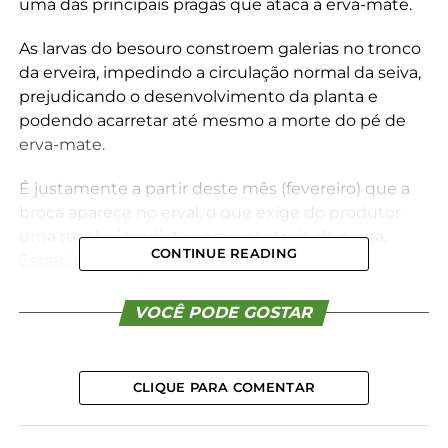
uma das principais pragas que ataca a erva-mate.
As larvas do besouro constroem galerias no tronco
da erveira, impedindo a circulação normal da seiva,
prejudicando o desenvolvimento da planta e
podendo acarretar até mesmo a morte do pé de
erva-mate.
É justamente a partir deste mês (fevereiro) que a
broca aparece no erval, o que exige do produtor
uma reação imediata para o controle da praga.
CONTINUE READING
Especialistas alertam que os ervais bem
manejados, cultivados em solos bem nutridos e
sombreados têm mais defesa contra a broca da
VOCÊ PODE GOSTAR
erva-mate.
Os besouros aparecem em dois períodos.
CLIQUE PARA COMENTAR
Primeiramente em novembro, quando emergem
os filhotes, e em fevereiro, época de acasalamento