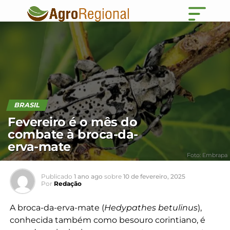
BRASIL
Fevereiro é o mês do
combate à broca-da-
erva-mate
Foto: Embrapa
Publicado
1 ano ago
sobre
10 de fevereiro, 2025
Por
Redação
A broca-da-erva-mate (
Hedypathes betulinus
),
conhecida também como besouro corintiano, é