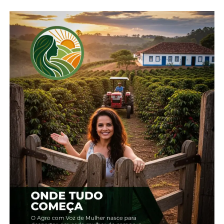
dos insetos. O adulto da broca é um besouro que
mede, aproximadamente, 2,5 cm de comprimento,
com o corpo de coloração geral preta, recoberto
por pelos brancos, daí o inseto ser conhecido como
“corintiano”. Durante o processo de
broqueamento, a larva vai compactando atrás de si
a serragem, que lhe serve de proteção.
A melhor forma de controlar a broca nos ervais é o
biológico, com um produto desenvolvido com essa
finalidade. Trata-se do Bovemax, um fungo que
ataca os insetos adultos da praga, produto que
tem registro no Ministério da Agricultura.
O fungo provoca a morte dos insetos, a qual ocorre
quando o besouro entra em contato com a
superfície da planta onde foi aplicado o Bovemax. A
penetração dos esporos do fungo ocorre
principalmente nos pontos frágeis do corpo do