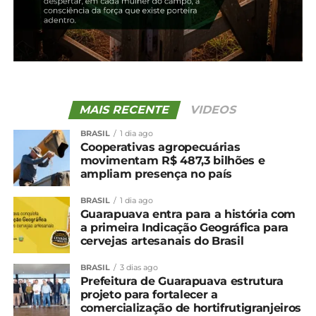
inseto, levando à morte em aproximadamente 20
dias.
Após este período, o fungo cobre o corpo do inseto
e o deixa com uma aparência esbranquiçada. Nesta
fase os insetos contaminados passam a transmitir
o fungo para os sadios, ampliando o controle da
MAIS RECENTE
VIDEOS
praga.
BRASIL
1 dia ago
Cooperativas agropecuárias
Saiba mais em:
movimentam R$ 487,3 bilhões e
https://www.embrapa.br/florestas/pragas-
ampliam presença no país
florestais/broca-da-erva-mate
BRASIL
1 dia ago
*IDR-PR e redação
Guarapuava entra para a história com
a primeira Indicação Geográfica para
cervejas artesanais do Brasil
Compartilhe isso:
BRASIL
3 dias ago
Prefeitura de Guarapuava estrutura
Facebook
18+
projeto para fortalecer a
comercialização de hortifrutigranjeiros