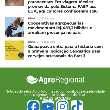
paranaenses Em viagem técnica
Em "Guarapuava"
promovida pelo Sistema FAEP aos
EUA, agricultores conheceram solu
Produtor está há mais de
30 anos na Feira do
BRASIL
3 dias ago
Produtor de Irati
Cooperativas agropecuárias
movimentam R$ 487,3 bilhões e
15 de julho, 2024
ampliam presença no país
Em "Irati"
BRASIL
3 dias ago
Guarapuava entra para a história com
TÓPICOS RELACIONADOS:
a primeira Indicação Geográfica para
cervejas artesanais do Brasil
UP NEXT
Cotação agrícola para a região de
Guarapuava e Irati
NÃO PERCA
Edital de recuperação da ponte do Rio Jordão
em Guarapuava tem resultado final
Notícias do setor Agro. Informação com qualidade e credibilidade
sobre o agronegócio desde abril de 2018.
REDES SOCIAIS