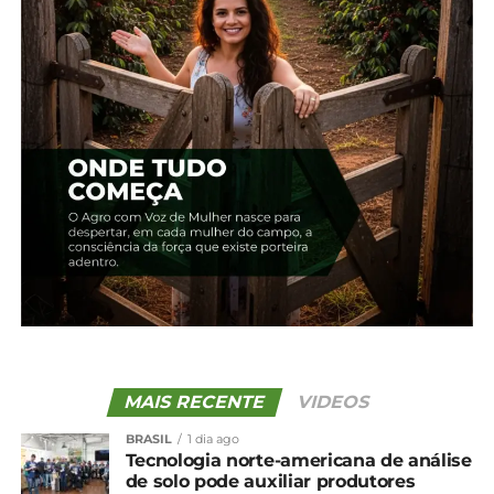
Instagram @feiraunicentro e
@incubadorasocialunicentro. Dúvidas também
podem ser encaminhadas por e-mail para:
incubadorasocial@unicentro.br.
*Coorc Unicentro
Compartilhe isso:
Facebook
18+
Relacionado
MAIS RECENTE
VIDEOS
Feira Agroecológica da
Feirão das agroindústrias
Unicentro celebra 16 anos
expõe diversidade de
BRASIL
1 dia ago
com expansão e novas
produtos de Pinhão
Tecnologia norte-americana de análise
atrações
29 de novembro, 2023
de solo pode auxiliar produtores
26 de novembro, 2025
Em "Pinhão"