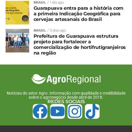
BRASIL
1 dia ago
Guarapuava entra para a história com
a primeira Indicação Geográfica para
cervejas artesanais do Brasil
Compartilhe isso:
BRASIL
3 dias ago
Prefeitura de Guarapuava estrutura
Facebook
18+
projeto para fortalecer a
comercialização de hortifrutigranjeiros
na região
Relacionado
Exportações paranaenses
Soja foi o principal
já superam números de
produto exportado pelo
2022; agronegócio é
Paraná de janeiro a
destaque
agosto
Notícias do setor Agro. Informação com qualidade e credibilidade
11 de dezembro, 2023
10 de setembro, 2024
sobre o agronegócio desde abril de 2018.
REDES SOCIAIS
Em "Paraná"
Em "Paraná"
Soja em grão representou
um quarto das
exportações do PR no 1°
trimestre