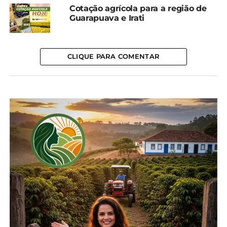
Já as vendas ao Exterior de óleos e combustíveis
Cotação agrícola para a região de
totalizaram US$ 247 milhões, valor igualmente
Guarapuava e Irati
recorde (o maior tinha sido em 2022, com US$ 239
milhões), evidenciando a pujança do setor
petroquímico paranaense, com crescimento de
CLIQUE PARA COMENTAR
29,8% em relação ao mesmo período de 2023 (US$
190 milhões).
Essa realidade também pode ser observada no
âmbito da indústria local de material elétrico, com
as exportações de US$ 87 milhões de geradores e
transformadores registradas de janeiro a julho de
2024. O recorde é quase três vezes maior do que os
US$ 33 milhões do mesmo período do ano
passado.
As exportações de carne de frango industrializada
atingiram US$ 84,7 milhões, superando todos os
resultados anotados nos sete primeiros meses de