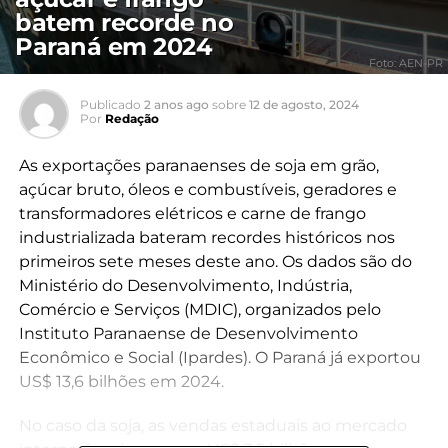
batem recorde no
Paraná em 2024
Foto: AEN-PR
Publicado
2 anos ago
sobre
12 de agosto, 2024
Por
Redação
As exportações paranaenses de soja em grão,
açúcar bruto, óleos e combustíveis, geradores e
transformadores elétricos e carne de frango
industrializada bateram recordes históricos nos
primeiros sete meses deste ano. Os dados são do
Ministério do Desenvolvimento, Indústria,
Comércio e Serviços (MDIC), organizados pelo
Instituto Paranaense de Desenvolvimento
Econômico e Social (Ipardes). O Paraná já exportou
US$ 13,6 bilhões em 2024.
No caso da soja, as vendas estaduais ao mercado