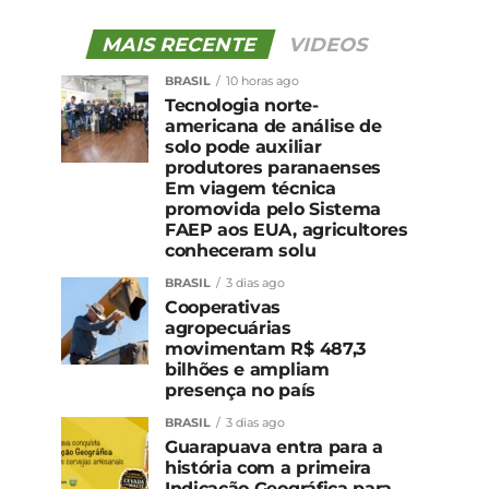
MAIS RECENTE
VIDEOS
BRASIL
10 horas ago
Tecnologia norte-
americana de análise de
solo pode auxiliar
produtores paranaenses
Em viagem técnica
promovida pelo Sistema
FAEP aos EUA, agricultores
conheceram solu
BRASIL
3 dias ago
Cooperativas
agropecuárias
movimentam R$ 487,3
bilhões e ampliam
presença no país
BRASIL
3 dias ago
Guarapuava entra para a
história com a primeira
Indicação Geográfica para