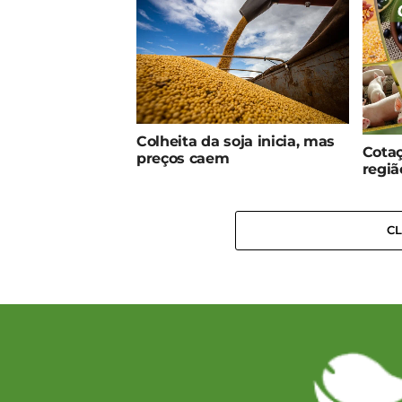
Colheita da soja inicia, mas
Cotaç
preços caem
regiã
C