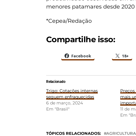
menores patamares desde 2020 
*Cepea/Redação
Compartilhe isso:
Facebook
18+
Relacionado
Trigo: Cotações internas
Preços
seguem enfraquecidas
mais u
6 de março, 2024
import
Em "Brasil"
11 de m
Em "Bra
TÓPICOS RELACIONADOS:
AGRICULTURA