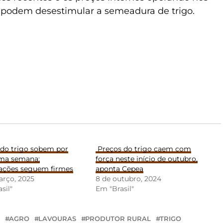
podem desestimular a semeadura de trigo.
 do trigo sobem por
Preços do trigo caem com
ma semana;
força neste início de outubro,
ações seguem firmes
aponta Cepea
arço, 2025
8 de outubro, 2024
sil"
Em "Brasil"
AGRO
LAVOURAS
PRODUTOR RURAL
TRIGO