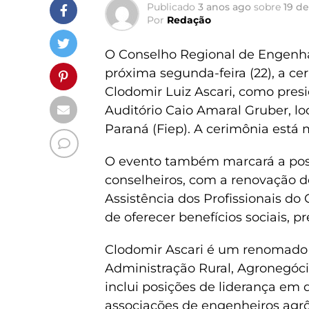
Publicado
3 anos ago
sobre
19 de
Por
Redação
O Conselho Regional de Engenhar
próxima segunda-feira (22), a c
Clodomir Luiz Ascari, como pres
Auditório Caio Amaral Gruber, lo
Paraná (Fiep). A cerimônia está 
O evento também marcará a poss
conselheiros, com a renovação d
Assistência dos Profissionais do
de oferecer benefícios sociais, p
Clodomir Ascari é um renomado
Administração Rural, Agronegócio
inclui posições de liderança em
associações de engenheiros agrô