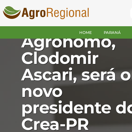
PARANÁ
Engenheiro
HOME
PARANÁ
Agrônomo,
Clodomir
Ascari, será o
novo
presidente d
Crea-PR