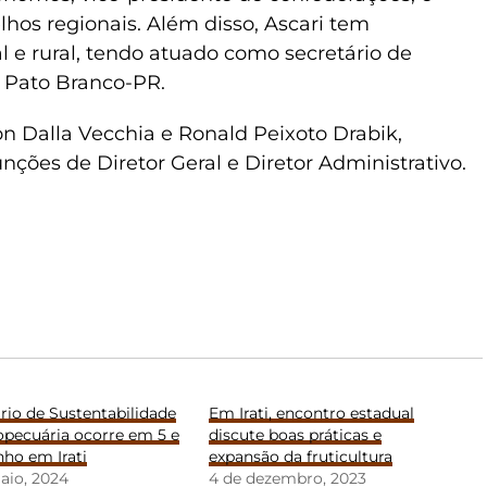
hos regionais. Além disso, Ascari tem
 e rural, tendo atuado como secretário de
 Pato Branco-PR.
n Dalla Vecchia e Ronald Peixoto Drabik,
ções de Diretor Geral e Diretor Administrativo.
io de Sustentabilidade
Em Irati, encontro estadual
opecuária ocorre em 5 e
discute boas práticas e
nho em Irati
expansão da fruticultura
aio, 2024
4 de dezembro, 2023