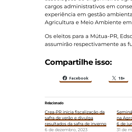
cargos administrativos em consel
experiência em gestão ambiental
Agricultura e Meio Ambiente em
Os eleitos para a Mútua-PR, Edso
assumirão respectivamente as fun
Compartilhe isso:
Facebook
18+
Relacionado
Crea-PR inicia fiscalização da
Seminár
safra de verão e divulga
na Agr
resultados da safra de inverno
6 de ju
6 de dezembro, 2023
31 de m