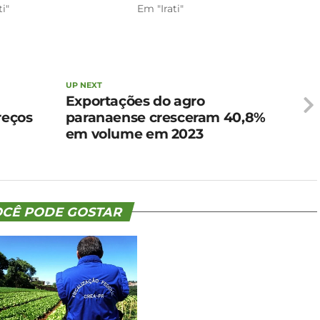
ti"
Em "Irati"
UP NEXT
Exportações do agro
reços
paranaense cresceram 40,8%
em volume em 2023
CÊ PODE GOSTAR