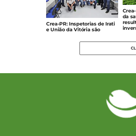
Crea-
da sa
resul
Crea-PR: Inspetorias de Irati
inver
e União da Vitória são
reinauguradas na Regional
de Guarapuava
C