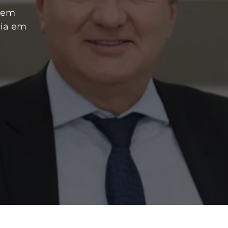
a em
cia em