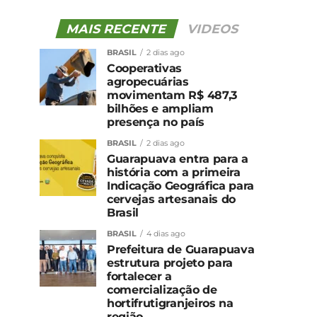
MAIS RECENTE
VIDEOS
BRASIL
2 dias ago
Cooperativas
agropecuárias
movimentam R$ 487,3
bilhões e ampliam
presença no país
BRASIL
2 dias ago
Guarapuava entra para a
história com a primeira
Indicação Geográfica para
cervejas artesanais do
Brasil
BRASIL
4 dias ago
Prefeitura de Guarapuava
estrutura projeto para
fortalecer a
comercialização de
hortifrutigranjeiros na
região