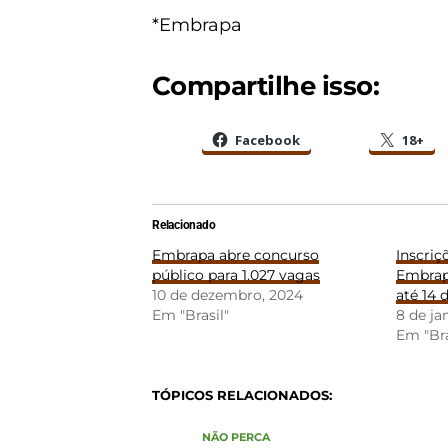
*Embrapa
Compartilhe isso:
Facebook
18+
Relacionado
Embrapa abre concurso
Inscriç
público para 1.027 vagas
Embrap
10 de dezembro, 2024
até 14 
Em "Brasil"
8 de ja
Em "Bra
TÓPICOS RELACIONADOS:
NÃO PERCA