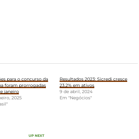
ões para o concurso da
Resultados 2023: Sicredi cresce
a foram prorrogadas
23,2% em ativos
de janeiro
9 de abril, 2024
neiro, 2025
Em "Negócios"
sil"
UP NEXT