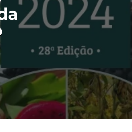
ada
o