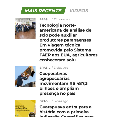
MAIS RECENTE
VIDEOS
BRASIL
12 horas ago
Tecnologia norte-
americana de análise de
solo pode auxiliar
produtores paranaenses
Em viagem técnica
promovida pelo Sistema
FAEP aos EUA, agricultores
conheceram solu
BRASIL
3 dias ago
Cooperativas
agropecuárias
movimentam R$ 487,3
bilhões e ampliam
presença no país
BRASIL
3 dias ago
Guarapuava entra para a
história com a primeira
Indicação Geográfica para