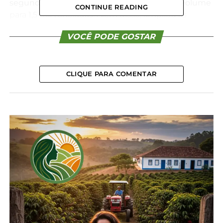
segunda chamada, a Sanepar aumentou o volume
CONTINUE READING
para 1,5 mil toneladas. Além disso, ampliou as
categorias disponíveis. Além do SaneBio Tipo A —
VOCÊ PODE GOSTAR
indicado para a maioria dos cultivos agrícolas,
florestais e de fruticultura, conforme a legislação —,
o edital passa a ofertar o Tipo B, de uso exclusivo no
cultivo de cana-de-açúcar com finalidade
CLIQUE PARA COMENTAR
sucroalcooleira. Ao todo, são sete apresentações,
que variam conforme o teor de sólidos e o
tratamento, com valor de disponibilidade variando
entre R$ 20 e R$ 100 por tonelada. O transporte
pode ser próprio (licenciado), de empresas
terceirizadas devidamente licenciadas ou
contratado da Sanepar. “Ao ampliar o atendimento
ao setor sucroalcooleiro, abrimos caminho para
novas e promissoras parcerias entre a Sanepar e os
produtores rurais. O SaneBio consolida-se como
uma solução altamente eficaz e ambientalmente
segura para a destinação de resíduos, além de