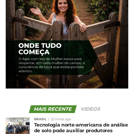
serem comprovados os índices de aumento de
produtividade e competitividade para o
agronegócio paranaense”, explica o diretor-
presidente da Sanepar, Wilson Bley.
Compartilhe isso:
Facebook
18+
Relacionado
Comunidade rural de Irati
Paraná deve colher 646
receberá Sistema de
mil toneladas de feijão
Abastecimento de Água
31 de maio, 2024
MAIS RECENTE
VIDEOS
23 de novembro, 2023
Em "Paraná"
Em "Irati"
BRASIL
22 horas ago
Tecnologia norte-americana de análise
Sanepar e UFPR estudam
de solo pode auxiliar produtores