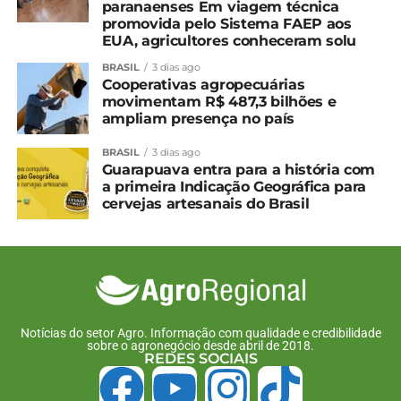
peixe que atua como filtro
paranaenses Em viagem técnica
e reduz gases do efeito
promovida pelo Sistema FAEP aos
estufa
EUA, agricultores conheceram solu
26 de junho, 2026
BRASIL
3 dias ago
Em "Brasil"
Cooperativas agropecuárias
movimentam R$ 487,3 bilhões e
ampliam presença no país
TÓPICOS RELACIONADOS:
BRASIL
3 dias ago
UP NEXT
Guarapuava entra para a história com
Atualização de rebanhos chega a 67% no
a primeira Indicação Geográfica para
Paraná; prazo encerra em 30 de junho
cervejas artesanais do Brasil
NÃO PERCA
Pão no Bafo de Palmeira conquista Indicação
Geográfica, o 27º selo do Paraná
Notícias do setor Agro. Informação com qualidade e credibilidade
sobre o agronegócio desde abril de 2018.
REDES SOCIAIS