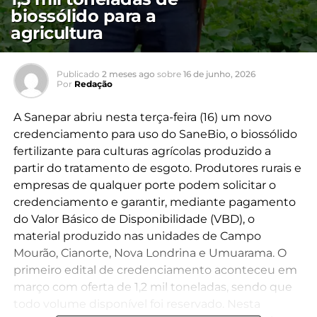
biossólido para a
agricultura
Publicado
2 meses ago
sobre
16 de junho, 2026
Por
Redação
A Sanepar abriu nesta terça-feira (16) um novo
credenciamento para uso do SaneBio, o biossólido
fertilizante para culturas agrícolas produzido a
partir do tratamento de esgoto. Produtores rurais e
empresas de qualquer porte podem solicitar o
credenciamento e garantir, mediante pagamento
do Valor Básico de Disponibilidade (VBD), o
material produzido nas unidades de Campo
Mourão, Cianorte, Nova Londrina e Umuarama. O
primeiro edital de credenciamento aconteceu em
março com oferta de 1,2 mil toneladas, sendo que
todo volume disponível foi reservado. Nesta