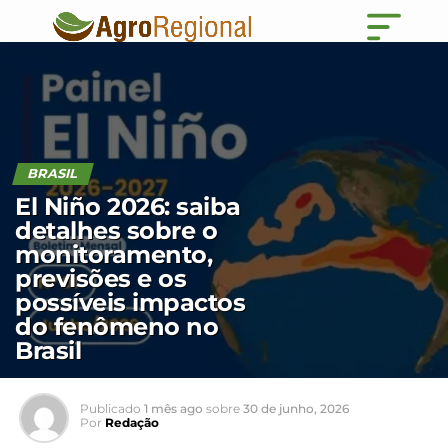
BRASIL
El Niño 2026: saiba
detalhes sobre o
monitoramento,
previsões e os
possíveis impactos
do fenômeno no
Brasil
Publicado
1 mês ago
sobre
30 de junho, 2026
Por
Redação