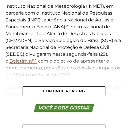
Instituto Nacional de Meteorologia (INMET), em
parceria com o Instituto Nacional de Pesquisas
Espaciais (INPE), a Agência Nacional de Águas e
Saneamento Básico (ANA) Centro Nacional de
Monitoramento e Alerta de Desastres Naturais
(CEMADEN), o Serviço Geológico do Brasil (SGB) e a
Secretaria Nacional de Proteção e Defesa Civil
(SEDEC) divulgaram nesta segunda-feira (29),
o
Boletim nº 1
com o objetivo de apresentar o
monitoramento, previsões e os possíveis impactos
do El Niño no Brasil em 2026.
O documento é resultado do trabalho realizado em
CONTINUE READING
parceria pelos órgãos nacionais e oficiais sobre
monitoramento, regulação do uso das águas,
gestão de riscos e previsão do clima e
VOCÊ PODE GOSTAR
tempo. Mensalmente, o conteúdo será atualizado
para disponibilizar informações acerca do