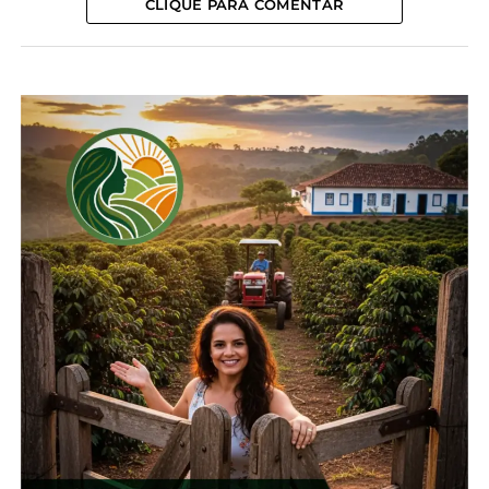
fenômeno e, assim, apoiar os órgãos federais e
CLIQUE PARA COMENTAR
estaduais além de contribuir para a tomada de
decisões governamentais referentes ao País.
De acordo com o boletim, em junho de 2026 as
condições observadas de temperatura da
superfície do mar mostram um padrão típico do
fenômeno El Niño. Este padrão se apresenta na
forma de uma faixa de águas quentes em grande
parte do Oceano Pacífico Equatorial que, próximo à
costa da América do Sul, são superiores a 2°C.
Previsão para os próximos meses
A previsão climática para o trimestre julho-agosto-
setembro de 2026 indica, de forma geral, chuvas
acima da média em áreas da Região Sul do Sul e,
chuvas abaixo da média no centro-norte do País.
Ainda, as previsões indicam alta probabilidade de