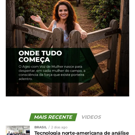
Edição 42 – Setembro –
Edição 08 – Irati
Extra
22 de novembro, 2023
23 de novembro, 2023
Em "2018"
Em "2021"
Edição 17 – Setembro
22 de novembro, 2023
Em "2019"
TÓPICOS RELACIONADOS:
UP NEXT
Edição 42 – Setembro – Extra
NÃO PERCA
Edição 40 – Agosto
MAIS RECENTE
VIDEOS
BRASIL
2 dias ago
Tecnologia norte-americana de análise