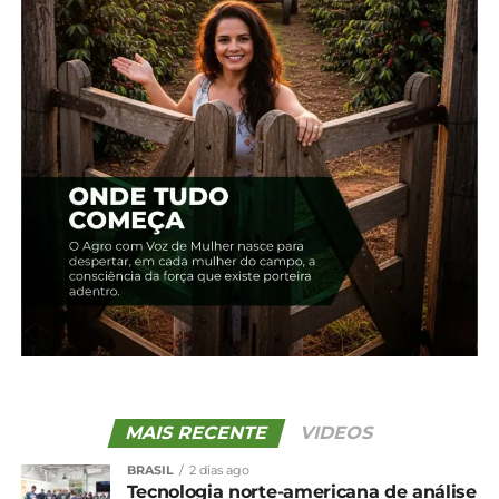
Edição 09 – Dezembro
Edição 08 – Irati
22 de novembro, 2023
22 de novembro, 2023
Em "2018"
Em "2018"
Edição 72 – Dezembro
20 de dezembro, 2023
Em "2023"
TÓPICOS RELACIONADOS:
UP NEXT
Edição 33 – Fevereiro
NÃO PERCA
Edição 31 – Novembro
MAIS RECENTE
VIDEOS
BRASIL
2 dias ago
Tecnologia norte-americana de análise