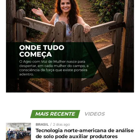
Edição 16 – Guarapuava –
Edição 17 – Guarapuava –
Agosto
Setembro
23 de agosto, 2024
1 de outubro, 2024
Em "2024"
Em "2024"
Anuário de Guarapuava
2025
25 de novembro, 2025
Em "Anuário Guarapuava"
TÓPICOS RELACIONADOS:
NÃO PERCA
Edição 17 – Guarapuava – Setembro
MAIS RECENTE
VIDEOS
BRASIL
2 dias ago
Tecnologia norte-americana de análise
de solo pode auxiliar produtores