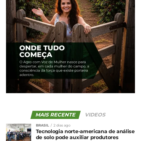
Edição 17 – Guarapuava –
Edição 18 – Outubro –
Setembro
Guarapuava
1 de outubro, 2024
21 de outubro, 2024
Em "2024"
Em "2024"
Anuário de Guarapuava
2025
25 de novembro, 2025
Em "Anuário Guarapuava"
TÓPICOS RELACIONADOS:
UP NEXT
Edição 17 – Guarapuava – Setembro
NÃO PERCA
Trigo: 2024 marca aumento da exportação
MAIS RECENTE
VIDEOS
BRASIL
2 dias ago
Tecnologia norte-americana de análise
de solo pode auxiliar produtores