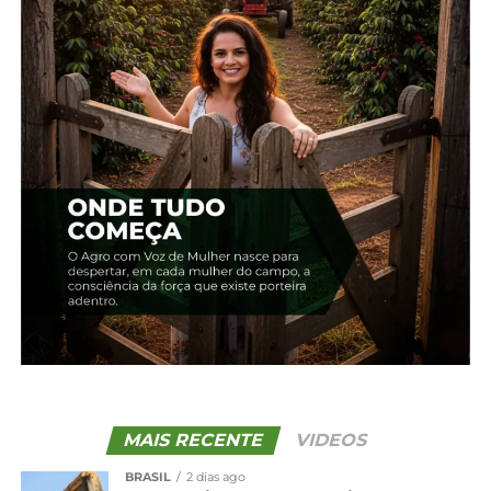
Relacionado
Edição 08 – Irati
Edição 01 – Abril
22 de novembro, 2023
21 de novembro, 2023
Em "2018"
Em "2018"
Edição 02 – Maio
22 de novembro, 2023
Em "2018"
TÓPICOS RELACIONADOS:
UP NEXT
Edição 10 – Fevereiro
NÃO PERCA
Edição 08 – Irati
MAIS RECENTE
VIDEOS
BRASIL
2 dias ago