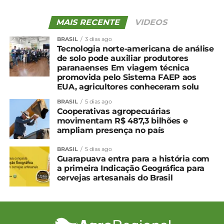
UP NEXT
Edição 07 – Novembro
MAIS RECENTE
VIDEOS
NÃO PERCA
Edição 05 – Setembro
BRASIL
3 dias ago
Tecnologia norte-americana de análise
de solo pode auxiliar produtores
paranaenses Em viagem técnica
promovida pelo Sistema FAEP aos
EUA, agricultores conheceram solu
BRASIL
5 dias ago
Cooperativas agropecuárias
movimentam R$ 487,3 bilhões e
ampliam presença no país
BRASIL
5 dias ago
Guarapuava entra para a história com
a primeira Indicação Geográfica para
cervejas artesanais do Brasil