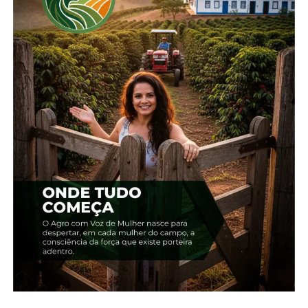
Compartilhe isso:
Facebook
18+
Relacionado
Edição 12 – Abril
Edição 14 – Junho –
19 de abril, 2024
Guarapuava
Em "2024"
19 de junho, 2024
Em "2024"
Edição 13 – Maio –
Guarapuava
20 de maio, 2024
Em "2024"
TÓPICOS RELACIONADOS: