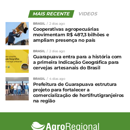
Edição 05 – Setembro
MAIS RECENTE
VIDEOS
NÃO PERCA
Edição 03 – Julho
BRASIL
2 dias ago
Cooperativas agropecuárias
movimentam R$ 487,3 bilhões e
ampliam presença no país
BRASIL
2 dias ago
Guarapuava entra para a história com
a primeira Indicação Geográfica para
cervejas artesanais do Brasil
BRASIL
4 dias ago
Prefeitura de Guarapuava estrutura
projeto para fortalecer a
comercialização de hortifrutigranjeiros
na região