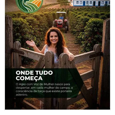
Compartilhe isso:
Facebook
18+
Relacionado
Edição 03 – Julho
Edição 12 – Abril
22 de novembro, 2023
19 de abril, 2024
Em "2023"
Em "2024"
Edição 14 – Junho –
Guarapuava
19 de junho, 2024
Em "2024"
TÓPICOS RELACIONADOS:
UP NEXT