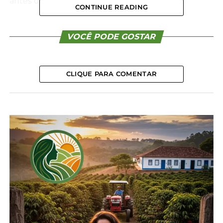
antes de ser liberado o trânsito.
CONTINUE READING
As rochas estão localizadas no traçado da nova
pista sendo pavimentada, com necessidade de
VOCÊ PODE GOSTAR
desmonte para avançar com os trabalhos.
Usuários devem evitar aglomerações e não se
CLIQUE PARA COMENTAR
aproximar dos locais de detonação, respeitando a
sinalização provisória no trecho.
*AEN-PR
Compartilhe isso:
Facebook
18+