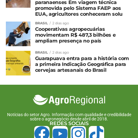
paranaenses Em viagem técnica
NÃO PERCA
promovida pelo Sistema FAEP aos
Guarapuava: ampliação de saneamento em
EUA, agricultores conheceram solu
distritos é tema de reunião
BRASIL
2 dias ago
Cooperativas agropecuárias
movimentam R$ 487,3 bilhões e
ampliam presença no país
BRASIL
2 dias ago
Guarapuava entra para a história com
a primeira Indicação Geográfica para
cervejas artesanais do Brasil
Notícias do setor Agro. Informação com qualidade e credibilidade
sobre o agronegócio desde abril de 2018.
REDES SOCIAIS