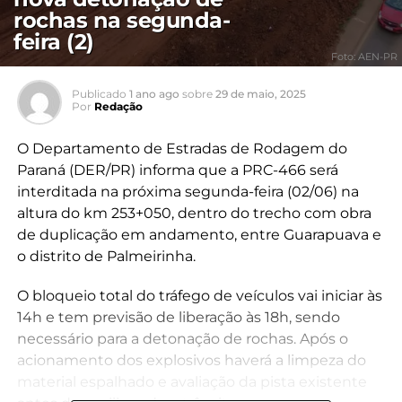
rochas na segunda-
feira (2)
Foto: AEN-PR
Publicado
1 ano ago
sobre
29 de maio, 2025
Por
Redação
O Departamento de Estradas de Rodagem do
Paraná (DER/PR) informa que a PRC-466 será
interditada na próxima segunda-feira (02/06) na
altura do km 253+050, dentro do trecho com obra
de duplicação em andamento, entre Guarapuava e
o distrito de Palmeirinha.
O bloqueio total do tráfego de veículos vai iniciar às
14h e tem previsão de liberação às 18h, sendo
necessário para a detonação de rochas. Após o
acionamento dos explosivos haverá a limpeza do
material espalhado e avaliação da pista existente