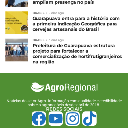
ampliam presença no país
de calda, a velocidade e a altura de trabalho, a faixa
de pulverização, a deposição e uniformidade de
BRASIL
2 dias ago
Guarapuava entra para a história com
gotas, a deriva, a mistura de produtos e o controle
a primeira Indicação Geográfica para
do alvo biológico. “Algumas vantagens inerentes
cervejas artesanais do Brasil
da pulverização com drone dispensam
comprovação por pesquisas, embora a mensuração
BRASIL
3 dias ago
Prefeitura de Guarapuava estrutura
de algumas dessas vantagens possa trazer
projeto para fortalecer a
informações valiosas sobre o uso da tecnologia”,
comercialização de hortifrutigranjeiros
declara.
na região
*Embrapa
Compartilhe isso:
Notícias do setor Agro. Informação com qualidade e credibilidade
sobre o agronegócio desde abril de 2018.
Facebook
18+
REDES SOCIAIS