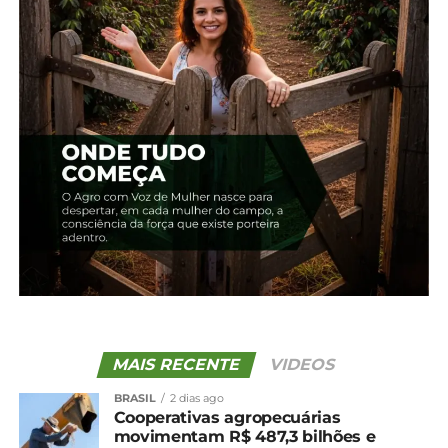
processos, como, por exemplo, mapeamento
georreferenciado, monitoramento, produção de
imagens e, no caso dos drones agrícolas, a
aplicação de produtos líquidos e sólidos de forma
automatizada”, detalha o cientista.
O pesquisador conta que os drones agrícolas
possuem características próprias no seu processo
de pulverização, diferenciando-se tanto dos
pulverizadores terrestres quanto dos aviões
agrícolas, representando uma tecnologia
intermediária entre esses sistemas.
“Por isso, é essencial uma análise criteriosa antes
de sua adoção, garantindo que a tecnologia
agregue benefícios à atividade agrícola”, defende
MAIS RECENTE
VIDEOS
Soares.
BRASIL
2 dias ago
Cooperativas agropecuárias
Ele explica que ainda faltam dados e pesquisas
movimentam R$ 487,3 bilhões e
para determinar, por exemplo, a taxa de aplicação