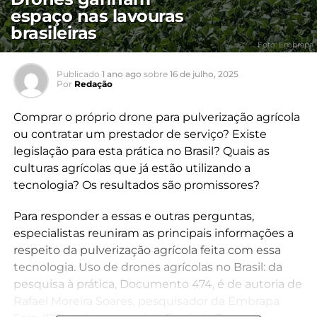
espaço nas lavouras
brasileiras
Foto: Embrapa
Publicado
1 ano ago
sobre
16 de julho, 2025
Por
Redação
Comprar o próprio drone para pulverização agrícola
ou contratar um prestador de serviço? Existe
legislação para esta prática no Brasil? Quais as
culturas agrícolas que já estão utilizando a
tecnologia? Os resultados são promissores?
Para responder a essas e outras perguntas,
especialistas reuniram as principais informações a
respeito da pulverização agrícola feita com essa
tecnologia. Uso de drones agrícolas no Brasil: da
pesquisa à prática, Documento 474, é de autoria de
Rafael Moreira Soares, pesquisador da Embrapa