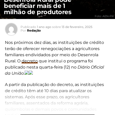
beneficiar mais de 1
milhão de produtores
Foto: AEN-PR
Publicado
1 ano ago
sobre
13 de fevereiro, 2025
Por
Redação
Nos próximos dez dias, as instituições de crédito
terão de oferecer renegociações a agricultores
familiares endividados por meio do Desenrola
Rural. O
decreto
que institui o programa foi
publicado nesta quarta-feira (12) no
Diário Oficial
da União
.
A partir da publicação do decreto, as instituições
de crédito têm até 10 dias para atualizar os
sistemas. Após esse prazo, os agricultores
familiares, assentados da reforma agrária,
quilombolas e demais povos e comunidades