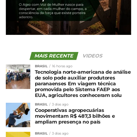
TÓPICOS RELACIONADOS:
UP NEXT
Embora moderada, La Niña coloca produtor
em alerta
NÃO PERCA
Demanda firme mantém preços da soja em
alta
MAIS RECENTE
VIDEOS
BRASIL
16 horas ago
Tecnologia norte-americana de análise
de solo pode auxiliar produtores
paranaenses Em viagem técnica
promovida pelo Sistema FAEP aos
EUA, agricultores conheceram solu
BRASIL
3 dias ago
Cooperativas agropecuárias
movimentam R$ 487,3 bilhões e
ampliam presença no país
BRASIL
3 dias ago