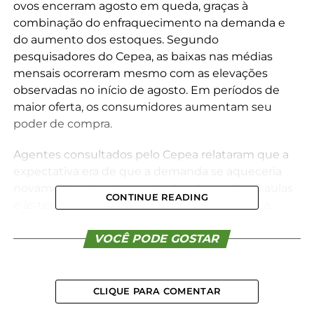
ovos encerram agosto em queda, graças à
combinação do enfraquecimento na demanda e
do aumento dos estoques. Segundo
pesquisadores do Cepea, as baixas nas médias
mensais ocorreram mesmo com as elevações
observadas no início de agosto. Em períodos de
maior oferta, os consumidores aumentam seu
poder de compra.
Agentes consultados pelo Cepea relataram que a
expectativa era de que a demanda se aqueceria
novamente durante o mês, devido à volta às aulas
CONTINUE READING
e às temperaturas mais amenas. Entretanto, a
procura final não foi o suficiente para sustentar os
preços em alta, conforme levantamentos
VOCÊ PODE GOSTAR
realizados pelo Cepea.
Cepea
CLIQUE PARA COMENTAR