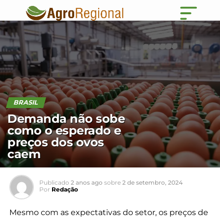
BRASIL
Demanda não sobe
como o esperado e
preços dos ovos
caem
Publicado
2 anos ago
sobre
2 de setembro, 2024
Por
Redação
Mesmo com as expectativas do setor, os preços de