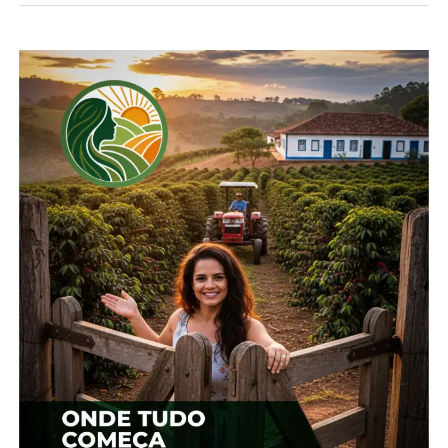
Compartilhe isso:
Facebook
18+
Relacionado
Ovos: Preços iniciam
Com baixa demanda,
fevereiro com novas altas
preços dos ovos seguem
7 de fevereiro, 2025
enfraquecidos
Em "Brasil"
15 de julho, 2024
Em "Brasil"
Ovos: Após caírem por
cinco meses seguidos,
preços reagem em
fevereiro
20 de fevereiro, 2026
Em "Brasil"