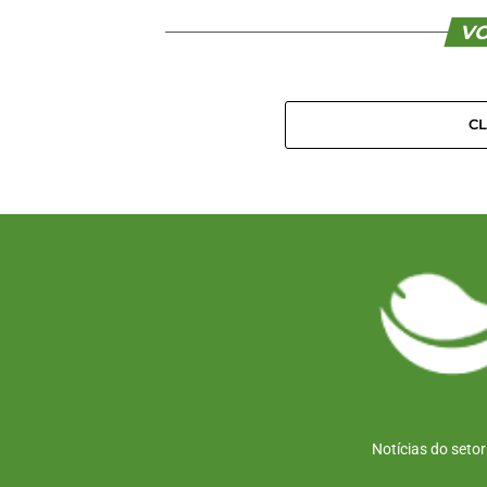
VO
C
Notícias do seto