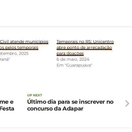
Civil atende municípios
Temporais no RS: Unicentro
os pelos temporais
abre ponto de arrecadação
setembro, 2025
para doações
raná"
6 de maio, 2024
Em "Guarapuava"
UP NEXT
rme e
Último dia para se inscrever no
Festa
concurso da Adapar