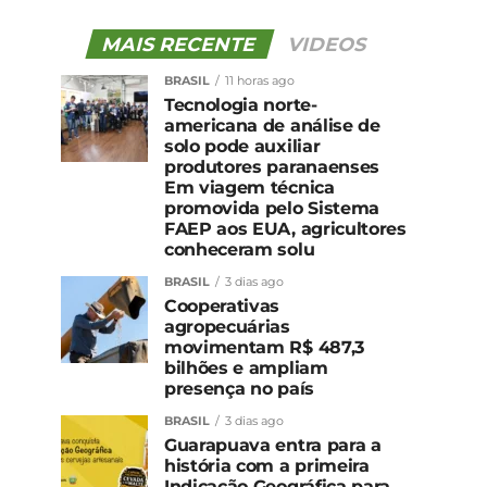
MAIS RECENTE
VIDEOS
BRASIL
11 horas ago
Tecnologia norte-
americana de análise de
solo pode auxiliar
produtores paranaenses
Em viagem técnica
promovida pelo Sistema
FAEP aos EUA, agricultores
conheceram solu
BRASIL
3 dias ago
Cooperativas
agropecuárias
movimentam R$ 487,3
bilhões e ampliam
presença no país
BRASIL
3 dias ago
Guarapuava entra para a
história com a primeira
Indicação Geográfica para