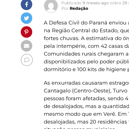
Publicado
9 meses ago
sobre
29 
Por
Redação
A Defesa Civil do Paraná enviou
na Região Central do Estado, qu
fortes chuvas. A estimativa do ó
pela intempérie, com 42 casas d
Comunidades rurais chegaram a fi
disponibilizados pelo poder públi
dormitório e 100 kits de higiene 
As enxurradas causaram estragos
Cantagalo (Centro-Oeste), Turvo 
pessoas foram afetadas, sendo 
de desalojados, mas a quantida
mesmo modo que em Verê. Em Tur
desalojadas, mas 20 residências 