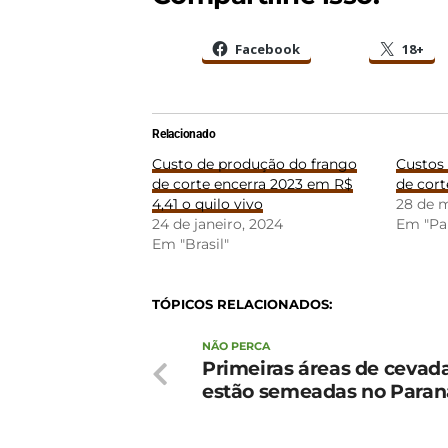
Facebook
18+
Relacionado
Custo de produção do frango
Custos
de corte encerra 2023 em R$
de cort
4,41 o quilo vivo
28 de 
24 de janeiro, 2024
Em "Pa
Em "Brasil"
TÓPICOS RELACIONADOS:
NÃO PERCA
Primeiras áreas de cevada
estão semeadas no Paran