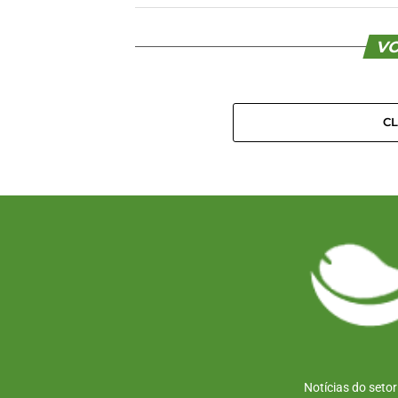
VO
C
Notícias do seto