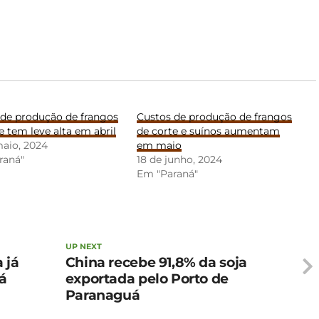
 de produção de frangos
Custos de produção de frangos
e tem leve alta em abril
de corte e suínos aumentam
maio, 2024
em maio
raná"
18 de junho, 2024
Em "Paraná"
UP NEXT
 já
China recebe 91,8% da soja
á
exportada pelo Porto de
Paranaguá