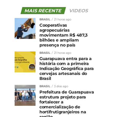
MAIS RECENTE
VIDEOS
BRASIL
21 horas ago
Cooperativas
agropecuárias
movimentam R$ 487,3
bilhões e ampliam
presença no país
BRASIL
21 horas ago
Guarapuava entra para a
história com a primeira
Indicação Geográfica para
cervejas artesanais do
Brasil
BRASIL
3 dias ago
Prefeitura de Guarapuava
estrutura projeto para
fortalecer a
comercialização de
hortifrutigranjeiros na
região