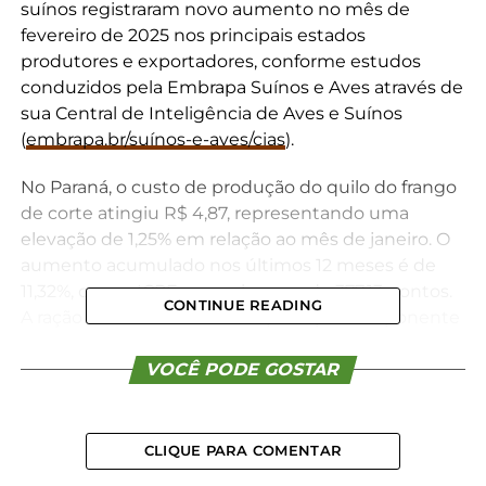
suínos registraram novo aumento no mês de
fevereiro de 2025 nos principais estados
produtores e exportadores, conforme estudos
conduzidos pela Embrapa Suínos e Aves através de
sua Central de Inteligência de Aves e Suínos
(
embrapa.br/suínos-e-aves/cias
).
No Paraná, o custo de produção do quilo do frango
de corte atingiu R$ 4,87, representando uma
elevação de 1,25% em relação ao mês de janeiro. O
aumento acumulado nos últimos 12 meses é de
11,32%, com o ICPFrango alcançando 377,13 pontos.
CONTINUE READING
A ração se destacou como o principal componente
de custo, com um aumento de 1,71% no mês e de
12,27% no acumulado dos últimos 12 meses,
VOCÊ PODE GOSTAR
atingindo uma participação de 68,10% no custo
total de produção.
CLIQUE PARA COMENTAR
Em Santa Catarina, o custo de produção do quilo