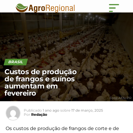
BRASIL
Custos de produção
de frangos e suínos
aumentam em
fevereiro
Foto: AEN-PR
Publicado
1 ano ago
sobre
17 de março, 2025
Por
Redação
Os custos de produção de frangos de corte e de