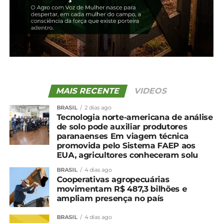
É importante que avicultores e suinocultores
monitorem a evolução dos seus próprios custos de
produção, utilizando esses índices como referência
para a tomada de decisões estratégicas.
MAIS RECENTE
VIDEOS
BRASIL
2 dias ago
Tecnologia norte-americana de análise
de solo pode auxiliar produtores
paranaenses Em viagem técnica
promovida pelo Sistema FAEP aos
EUA, agricultores conheceram solu
BRASIL
4 dias ago
Cooperativas agropecuárias
movimentam R$ 487,3 bilhões e
ampliam presença no país
BRASIL
4 dias ago