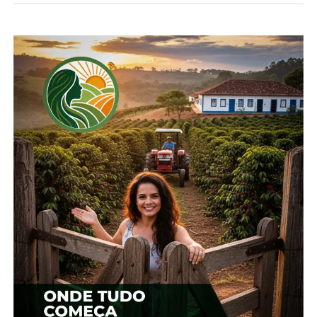
de suíno vivo alcançou R$ 6,37, representando uma
elevação de 0,37% em relação ao mês de janeiro. O
aumento acumulado nos últimos 12 meses é de
11,82%, com o ICPSuíno alcançando 364,26 pontos.
A ração dos animais se destacou como o principal
componente de custo, com um aumento de 0,10%
no mês e 10,86% no acumulado dos últimos 12
meses, atingindo uma participação de 72,62% no
custo total de produção.
Os estados de Santa Catarina e Paraná são
referências nos cálculos dos Índices de Custo de
Produção (ICPs) da CIAS devido à sua posição como
maiores produtores nacionais de suínos e frangos
de corte, respectivamente. No entanto, a CIAS
também oferece estimativas para outros estados
brasileiros. Essas informações são fundamentais
para indicar a evolução dos custos nesses setores
produtivos.