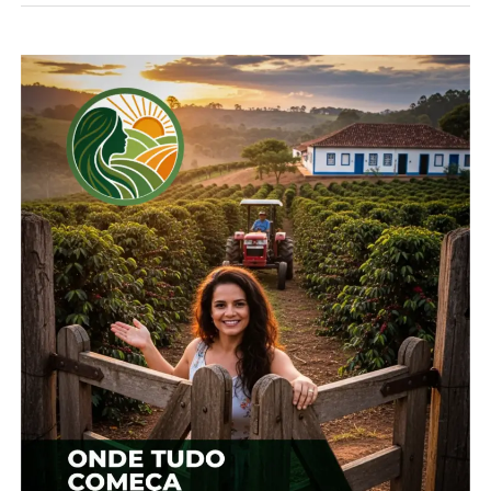
primas da ração, o preço do concentrado nas lojas
agropecuárias subiu 1,0% na média Brasil, com
destaque para Minas Gerais, onde a alta foi de 1,54%.
Isso aconteceu porque os aumentos nos preços
das matérias-primas no último trimestre de 2025
ainda estão refletindo nos preços praticados no
balcão neste início de ano.
No grupo de suplementos minerais e protéicos, os
preços ficaram praticamente estáveis em janeiro,
com leve baixa de 0,28% na média Brasil. Bahia,
Santa Catarina e São Paulo registraram pequenas
altas, enquanto Minas Gerais apresentou queda.
Goiás, Paraná e Rio Grande do Sul mantiveram
estabilidade.
Quanto aos insumos agrícolas, adubos e corretivos
apresentaram valorização de 1,37%, enquanto os
valores dos defensivos permaneceram estáveis. As