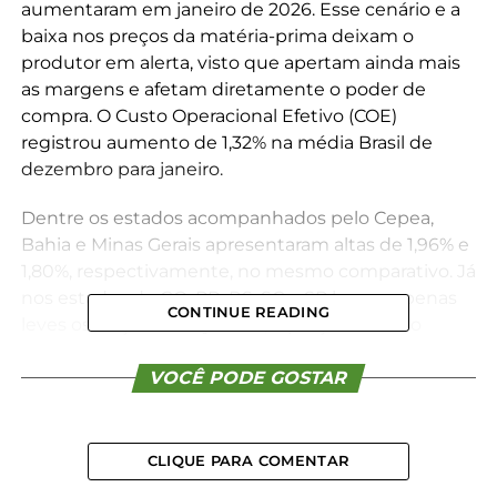
aumentaram em janeiro de 2026. Esse cenário e a
baixa nos preços da matéria-prima deixam o
produtor em alerta, visto que apertam ainda mais
as margens e afetam diretamente o poder de
compra. O Custo Operacional Efetivo (COE)
registrou aumento de 1,32% na média Brasil de
dezembro para janeiro.
Dentre os estados acompanhados pelo Cepea,
Bahia e Minas Gerais apresentaram altas de 1,96% e
1,80%, respectivamente, no mesmo comparativo. Já
nos estados de GO, PR, RS, SC e SP houve apenas
CONTINUE READING
leves oscilações. Em janeiro, o preço do milho
registrou queda de 2,44% em relação a dezembro,
enquanto a soja teve desvalorização ainda mais
VOCÊ PODE GOSTAR
expressiva, de 7,77% – dados da Equipe Grãos do
Cepea.
CLIQUE PARA COMENTAR
Mesmo com essa redução nas principais matérias-