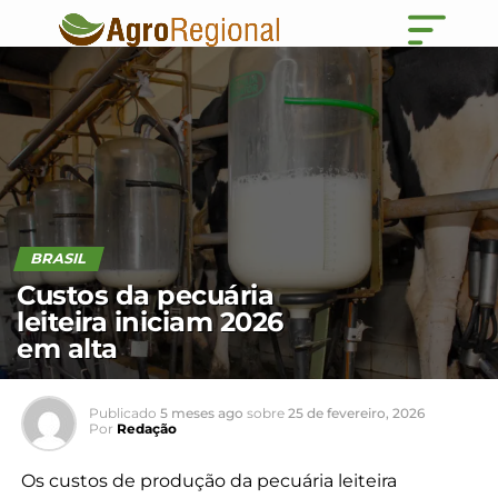
BRASIL
Custos da pecuária
leiteira iniciam 2026
em alta
Publicado
5 meses ago
sobre
25 de fevereiro, 2026
Por
Redação
Os custos de produção da pecuária leiteira