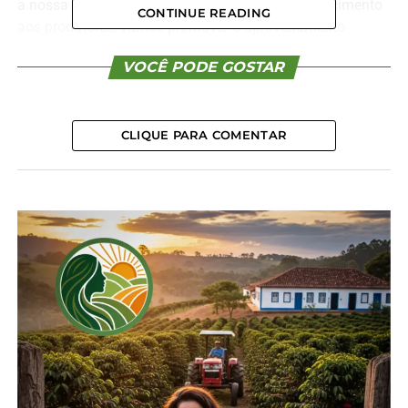
a nossa comunidade. Agora, ao levar esse conhecimento
CONTINUE READING
aos produtores, vamos promover o aproveitamento
integral, agregando valor na propriedade e fomentando a
VOCÊ PODE GOSTAR
pecuária de corte do Paraná”, afirma Ágide Eduardo
Meneguette, presidente do Sistema FAEP.
O curso é ofertado em dois níveis: “A Arte do Churrasco:
Técnicas, Cortes e Temperos (básico)” e “A Arte do
CLIQUE PARA COMENTAR
Churrasco: Sabores e Perfeição na Grelha (avançado)”.
Destinado a maiores de 16 anos, o treinamento tem carga
horária de 8 e 16 horas, respectivamente.
O programa aprofunda técnicas de preparo, explorando
diferentes cortes de carne, métodos de cocção,
acompanhamentos típicos e práticas tradicionais do fogo
de chão. Os participantes aprendem a valorizar o sabor e
a tradição do churrasco, desenvolvendo habilidades para
elevar a qualidade dessa prática cultural.
Os produtores rurais interessados devem procurar o
sindicato rural local para mais informações e/ou fazer a
inscrição. Mais informações estão disponíveis no site do