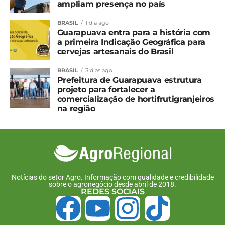
ampliam presença no país
BRASIL
1 dia ago
Guarapuava entra para a história com
Ao todo, 14 turmas foram realizadas em todas as regiões
a primeira Indicação Geográfica para
cervejas artesanais do Brasil
do Paraná, com a participação de 175 representantes de
122 sindicatos rurais.
BRASIL
3 dias ago
*Sistema FAEP
Prefeitura de Guarapuava estrutura
projeto para fortalecer a
Compartilhe isso:
comercialização de hortifrutigranjeiros
na região
Facebook
18+
Relacionado
Notícias do setor Agro. Informação com qualidade e credibilidade
Sistema FAEP contrata
Sistema FAEP amplia
sobre o agronegócio desde abril de 2018.
instrutores para curso de
oferta de capacitação
REDES SOCIAIS
churrasco
com novos cursos
27 de junho, 2025
23 de março, 2026
Em "Paraná"
Em "Paraná"