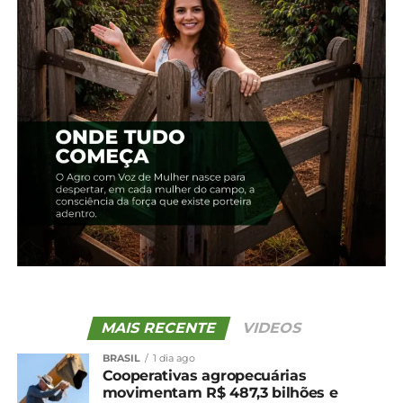
Sistema FAEP, na seção Cursos.
Comemoração
A iniciativa do curso sobre churrasco surgiu em 2025,
como parte das comemorações dos 60 anos da FAEP. No
primeiro momento, entre julho e setembro do ano
passado, o público inicial envolveu os presidentes dos
sindicatos rurais do Paraná. A ação teve como objetivo
valorizar a história da entidade, fortalecer os vínculos
com a liderança sindical e promover integração,
capacitação e a cultura do agronegócio paranaense.
MAIS RECENTE
VIDEOS
BRASIL
1 dia ago
Cooperativas agropecuárias
movimentam R$ 487,3 bilhões e