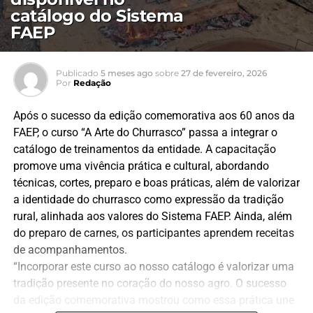
catálogo do Sistema
FAEP
Publicado
5 meses ago
sobre
27 de fevereiro, 2026
Por
Redação
Após o sucesso da edição comemorativa aos 60 anos da
FAEP, o curso “A Arte do Churrasco” passa a integrar o
catálogo de treinamentos da entidade. A capacitação
promove uma vivência prática e cultural, abordando
técnicas, cortes, preparo e boas práticas, além de valorizar
a identidade do churrasco como expressão da tradição
rural, alinhada aos valores do Sistema FAEP. Ainda, além
do preparo de carnes, os participantes aprendem receitas
de acompanhamentos.
“Incorporar este curso ao nosso catálogo é valorizar uma
tradição presente no coração do nosso agro. O sucesso
da edição comemorativa mostrou como essa prática une