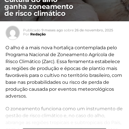
ganha zoneamento
de risco climático
Publicado
9 meses ago
sobre
26 de novembro, 2025
Por
Redação
O alho é a mais nova hortaliça contemplada pelo
Programa Nacional de Zoneamento Agrícola de
Risco Climático (Zarc). Essa ferramenta estabelece
as regiões de produção e épocas de plantio mais
favoráveis para o cultivo no território brasileiro, com
base nas probabilidades ou risco de perda de
produção causada por eventos meteorológicos
adversos.
O zoneamento funciona como um instrumento de
gestão de risco climático e, no caso do alho,
abrange as regiões tropicais e subtropicais do País,