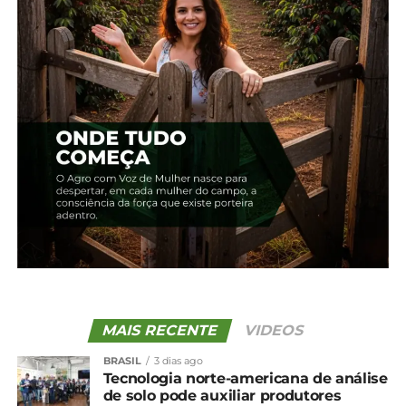
Portaria SPA/MAPA Nº 455: ZARC para a cultura do
alho – clima subtropical
*Embrapa
Compartilhe isso:
Facebook
18+
MAIS RECENTE
VIDEOS
Relacionado
Cebola é inserida no
Novos zoneamentos
BRASIL
3 dias ago
Tecnologia norte-americana de análise
Zoneamento de Risco
climáticos vão ampliar a
de solo pode auxiliar produtores
Climático
produção de batata