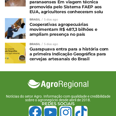
paranaenses Em viagem técnica
9 de fevereiro, 2024
voltada ao mercado e à
promovida pelo Sistema FAEP aos
Em "Brasil"
indústria
EUA, agricultores conheceram solu
29 de maio, 2025
Em "Brasil"
BRASIL
5 dias ago
Cooperativas agropecuárias
Brasil ganha zoneamento
movimentam R$ 487,3 bilhões e
climático do abacaxi para
ampliam presença no país
todo o país
15 de maio, 2025
BRASIL
5 dias ago
Em "Brasil"
Guarapuava entra para a história com
a primeira Indicação Geográfica para
cervejas artesanais do Brasil
TÓPICOS RELACIONADOS:
UP NEXT
Boi: Oscilações de preços caem pela metade
em 2025
NÃO PERCA
Produção de carne de frango deve atingir
Notícias do setor Agro. Informação com qualidade e credibilidade
sobre o agronegócio desde abril de 2018.
novo recorde em 2026
REDES SOCIAIS