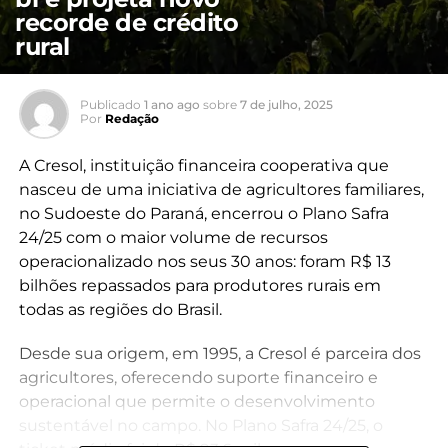
recorde de crédito
rural
Publicado
1 ano ago
sobre
7 de julho, 2025
Por
Redação
A Cresol, instituição financeira cooperativa que
nasceu de uma iniciativa de agricultores familiares,
no Sudoeste do Paraná, encerrou o Plano Safra
24/25 com o maior volume de recursos
operacionalizado nos seus 30 anos: foram R$ 13
bilhões repassados para produtores rurais em
todas as regiões do Brasil.
Desde sua origem, em 1995, a Cresol é parceira dos
agricultores, oferecendo suporte financeiro e
operacional que permite o desenvolvimento
sustentável no campo. No Plano Safra 24/25, o