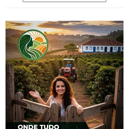
Compartilhe isso:
Facebook
18+
Relacionado
Cotação agrícola para
Cotação agrícola para
região de Irati
região de Irati
10 de janeiro, 2024
23 de janeiro, 2024
Em "Irati"
Em "Irati"
Cotação agrícola para
região de Irati