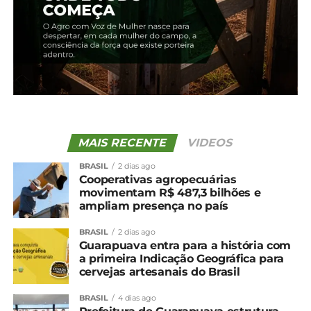
16 de janeiro, 2024
Em "Irati"
TÓPICOS RELACIONADOS:
UP NEXT
Cotação agrícola para região de Irati
NÃO PERCA
Núcleos de Guarapuava e Irati têm vagas no
MAIS RECENTE
VIDEOS
programa de Residência em Economia Rural
BRASIL
2 dias ago
Cooperativas agropecuárias
movimentam R$ 487,3 bilhões e
ampliam presença no país
BRASIL
2 dias ago
Guarapuava entra para a história com
a primeira Indicação Geográfica para
cervejas artesanais do Brasil
BRASIL
4 dias ago