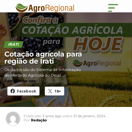
IRATI
Cotação agrícola para
região de Irati
Os dados são do Sistema de Informação
do Mercado Agrícola do Deral
Compartilhe isso:
Facebook
18+
Publicado
3 anos ago
sobre
31 de janeiro, 2024
Por
Redação