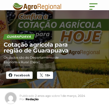
GUARAPUAVA
Cotação agrícola para
região de Guarapuava
Os dados são do Departamento de
Economia Rural (Deral)
Compartilhe isso:
Facebook
18+
Publicado
2 anos ago
sobre
1 de março, 2024
Por
Redação