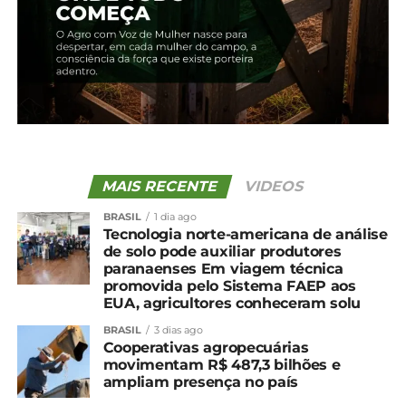
5 de fevereiro, 2024
Em "Guarapuava"
TÓPICOS RELACIONADOS:
UP NEXT
Cotação agrícola para a região de
Guarapuava
NÃO PERCA
MAIS RECENTE
VIDEOS
Cotação agrícola para a região de
BRASIL
1 dia ago
Guarapuava
Tecnologia norte-americana de análise
de solo pode auxiliar produtores
paranaenses Em viagem técnica
promovida pelo Sistema FAEP aos
EUA, agricultores conheceram solu
BRASIL
3 dias ago
Cooperativas agropecuárias
movimentam R$ 487,3 bilhões e
ampliam presença no país