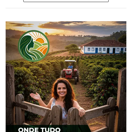
Compartilhe isso:
Facebook
18+
Relacionado
Cotação agrícola para a
Cotação agrícola para
região de Guarapuava
região de Guarapuava
19 de fevereiro, 2024
1 de fevereiro, 2024
Em "Guarapuava"
Em "Guarapuava"
Cotação agrícola para
região de Guarapuava