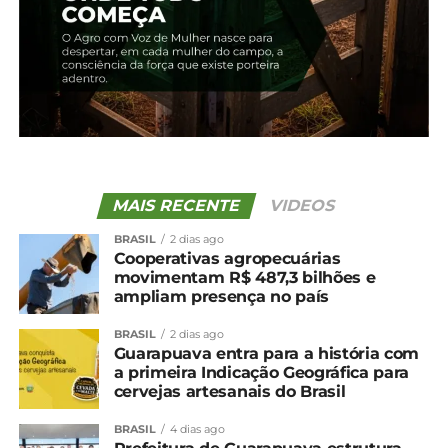
16 de janeiro, 2024
Em "Guarapuava"
TÓPICOS RELACIONADOS:
UP NEXT
Carreta carregada de soja se envolve em
acidente na BR-277 em Guarapuava
NÃO PERCA
MAIS RECENTE
VIDEOS
Cotação agrícola para região de Guarapuava
BRASIL
2 dias ago
Cooperativas agropecuárias
movimentam R$ 487,3 bilhões e
ampliam presença no país
BRASIL
2 dias ago
Guarapuava entra para a história com
a primeira Indicação Geográfica para
cervejas artesanais do Brasil
BRASIL
4 dias ago