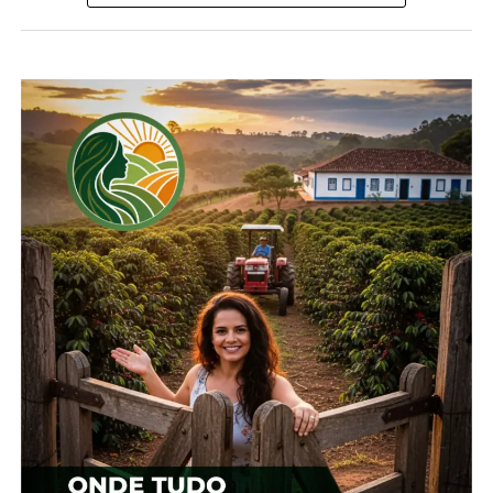
Compartilhe isso:
Facebook
18+
Relacionado
Cotação agrícola para
Cotação agrícola para
região de Guarapuava
região de Guarapuava
10 de janeiro, 2024
12 de janeiro, 2024
Em "Guarapuava"
Em "Guarapuava"
Cotação agrícola para
região de Guarapuava