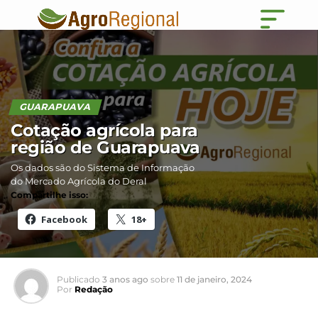
GUARAPUAVA
Cotação agrícola para
região de Guarapuava
Os dados são do Sistema de Informação
do Mercado Agrícola do Deral
Compartilhe isso:
Facebook
18+
Publicado
3 anos ago
sobre
11 de janeiro, 2024
Por
Redação