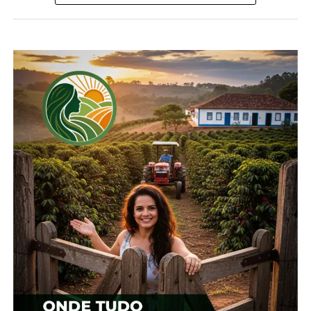
Compartilhe isso:
Facebook
18+
Relacionado
Cotação agrícola para a
Cotação agrícola para
região de Guarapuava
região de Guarapuava
19 de fevereiro, 2024
1 de fevereiro, 2024
Em "Guarapuava"
Em "Guarapuava"
Cotação agrícola para
região de Guarapuava