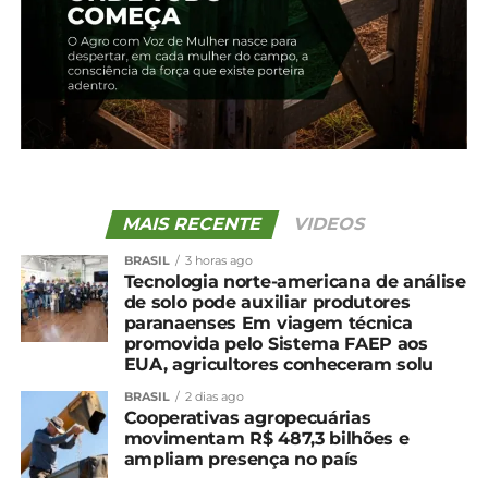
5 de fevereiro, 2024
Em "Guarapuava"
TÓPICOS RELACIONADOS:
UP NEXT
Cotação agrícola para região de Guarapuava
NÃO PERCA
Morre Nivaldo Krüger, ex-prefeito de
MAIS RECENTE
VIDEOS
Guarapuava
BRASIL
3 horas ago
Tecnologia norte-americana de análise
de solo pode auxiliar produtores
paranaenses Em viagem técnica
promovida pelo Sistema FAEP aos
EUA, agricultores conheceram solu
BRASIL
2 dias ago
Cooperativas agropecuárias
movimentam R$ 487,3 bilhões e
ampliam presença no país