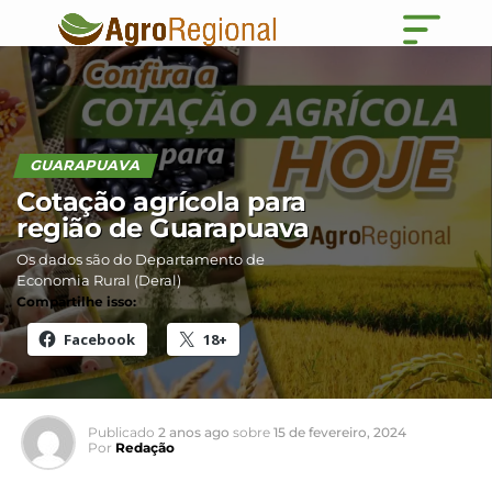
GUARAPUAVA
Cotação agrícola para
região de Guarapuava
Os dados são do Departamento de
Economia Rural (Deral)
Compartilhe isso:
Facebook
18+
Publicado
2 anos ago
sobre
15 de fevereiro, 2024
Por
Redação