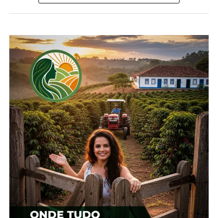
Compartilhe isso:
Facebook
18+
Relacionado
Cotação agrícola para
Cotação agrícola para
região de Irati
região de Irati
5 de fevereiro, 2024
15 de fevereiro, 2024
Em "Irati"
Em "Irati"
Cotação agrícola para a
região de Irati