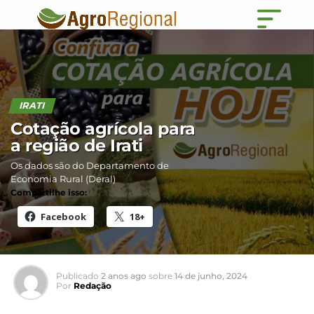
IRATI
Cotação agrícola para
a região de Irati
Os dados são do Departamento de
Economia Rural (Deral)
Compartilhe isso:
Facebook
18+
Publicado
2 anos ago
sobre
14 de junho, 2024
Por
Redação