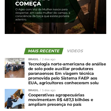
27 de fevereiro, 2024
Em "Irati"
TÓPICOS RELACIONADOS:
UP NEXT
Cotação agrícola para a região de Irati
NÃO PERCA
Cotação agrícola para a região de Irati
MAIS RECENTE
VIDEOS
BRASIL
2 dias ago
Tecnologia norte-americana de análise
de solo pode auxiliar produtores
paranaenses Em viagem técnica
promovida pelo Sistema FAEP aos
EUA, agricultores conheceram solu
BRASIL
5 dias ago
Cooperativas agropecuárias
movimentam R$ 487,3 bilhões e
ampliam presença no país