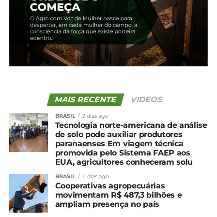
27 de fevereiro, 2024
Em "Irati"
TÓPICOS RELACIONADOS:
UP NEXT
Cotação agrícola para a região de Irati
NÃO PERCA
Cotação agrícola para a região de Irati
MAIS RECENTE
VIDEOS
BRASIL
2 dias ago
Tecnologia norte-americana de análise
de solo pode auxiliar produtores
paranaenses Em viagem técnica
promovida pelo Sistema FAEP aos
EUA, agricultores conheceram solu
BRASIL
4 dias ago
Cooperativas agropecuárias
movimentam R$ 487,3 bilhões e
ampliam presença no país