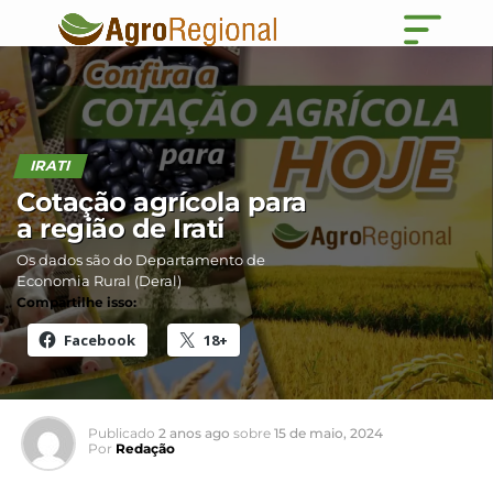
IRATI
Cotação agrícola para
a região de Irati
Os dados são do Departamento de
Economia Rural (Deral)
Compartilhe isso:
Facebook
18+
Publicado
2 anos ago
sobre
15 de maio, 2024
Por
Redação