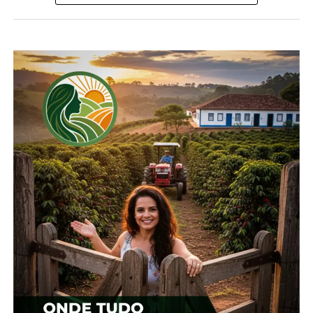
Compartilhe isso:
Facebook
18+
Relacionado
Cotação agrícola para
Cotação agrícola para
região de Irati
região de Irati
5 de fevereiro, 2024
15 de fevereiro, 2024
Em "Irati"
Em "Irati"
Cotação agrícola para a
região de Irati