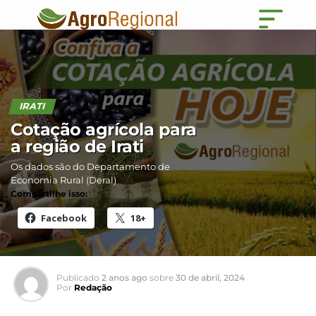
IRATI
Cotação agrícola para
a região de Irati
Os dados são do Departamento de
Economia Rural (Deral)
Compartilhe isso:
Facebook
18+
Publicado
2 anos ago
sobre
30 de abril, 2024
Por
Redação