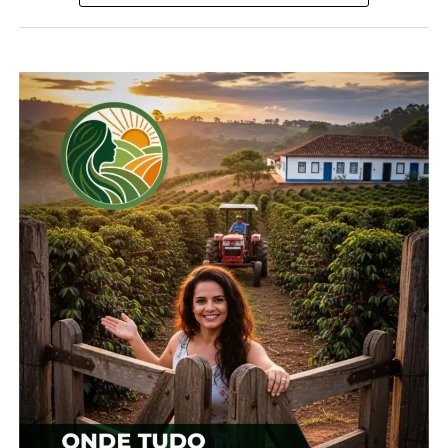
Compartilhe isso:
Facebook
18+
Relacionado
Cotação agrícola para
Cotação agrícola para
região de Irati
região de Irati
5 de fevereiro, 2024
15 de fevereiro, 2024
Em "Irati"
Em "Irati"
Cotação agrícola para a
região de Irati