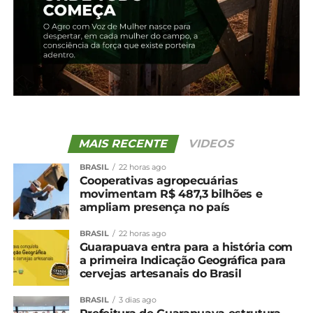
27 de fevereiro, 2024
Em "Irati"
TÓPICOS RELACIONADOS:
UP NEXT
Cotação agrícola para a região de Irati
NÃO PERCA
Cotação agrícola para a região de Irati
MAIS RECENTE
VIDEOS
BRASIL
22 horas ago
Cooperativas agropecuárias
movimentam R$ 487,3 bilhões e
ampliam presença no país
BRASIL
22 horas ago
Guarapuava entra para a história com
a primeira Indicação Geográfica para
cervejas artesanais do Brasil
BRASIL
3 dias ago