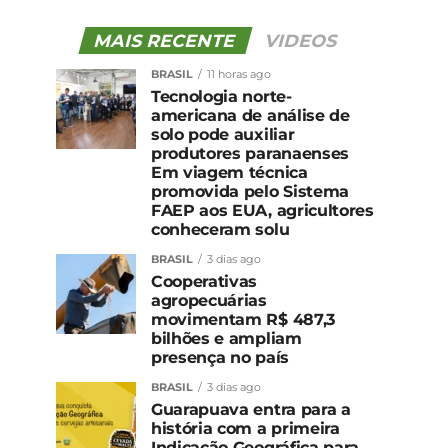
MAIS RECENTE
VIDEOS
BRASIL
11 horas ago
Tecnologia norte-
americana de análise de
solo pode auxiliar
produtores paranaenses
Em viagem técnica
promovida pelo Sistema
FAEP aos EUA, agricultores
conheceram solu
BRASIL
3 dias ago
Cooperativas
agropecuárias
movimentam R$ 487,3
bilhões e ampliam
presença no país
BRASIL
3 dias ago
Guarapuava entra para a
história com a primeira
Indicação Geográfica para