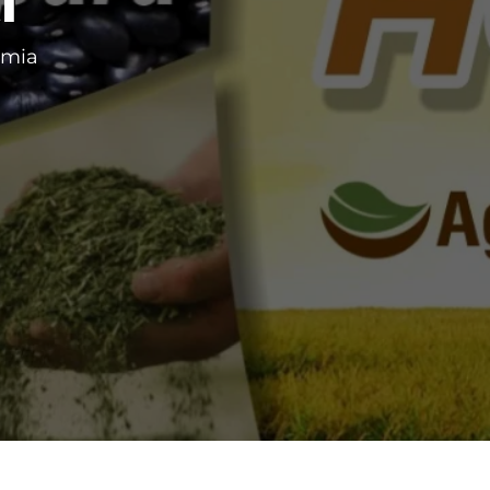
i
omia