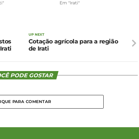
ti"
Em "Irati"
UP NEXT
stos
Cotação agrícola para a região
rati
de Irati
CÊ PODE GOSTAR
LIQUE PARA COMENTAR