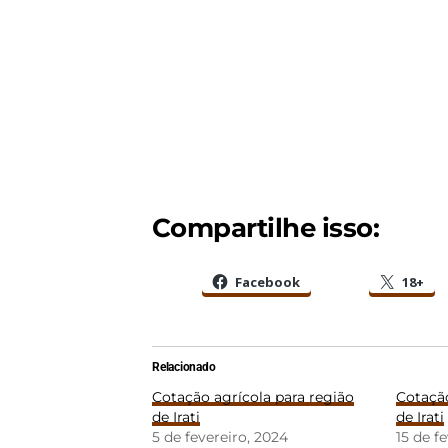
Compartilhe isso:
Facebook
18+
Relacionado
Cotação agrícola para região
Cotação
de Irati
de Irati
5 de fevereiro, 2024
15 de f