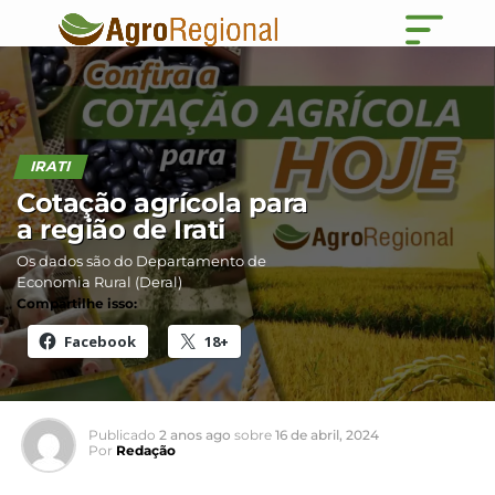
IRATI
Cotação agrícola para
a região de Irati
Os dados são do Departamento de
Economia Rural (Deral)
Compartilhe isso:
Facebook
18+
Publicado
2 anos ago
sobre
16 de abril, 2024
Por
Redação