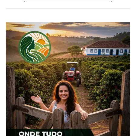
Compartilhe isso:
Facebook
18+
Relacionado
Cotação agrícola para
Cotação agrícola para
região de Irati
região de Irati
5 de fevereiro, 2024
15 de fevereiro, 2024
Em "Irati"
Em "Irati"
Cotação agrícola para a
região de Irati