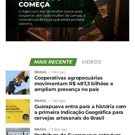
27 de fevereiro, 2024
Em "Irati"
TÓPICOS RELACIONADOS:
UP NEXT
Cotação agrícola para a região de Irati
NÃO PERCA
Cotação agrícola para a região de Irati
MAIS RECENTE
VIDEOS
BRASIL
1 dia ago
Cooperativas agropecuárias
movimentam R$ 487,3 bilhões e
ampliam presença no país
BRASIL
1 dia ago
Guarapuava entra para a história com
a primeira Indicação Geográfica para
cervejas artesanais do Brasil
BRASIL
3 dias ago