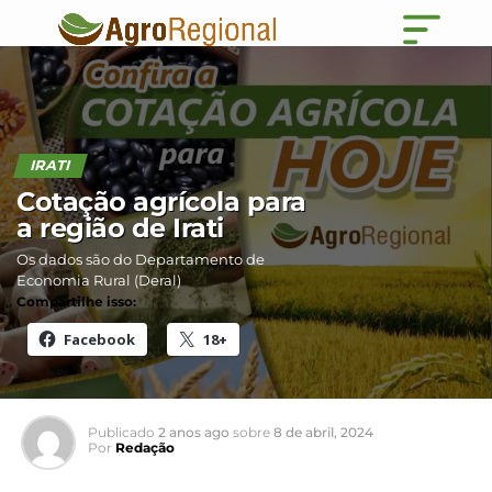
IRATI
Cotação agrícola para
a região de Irati
Os dados são do Departamento de
Economia Rural (Deral)
Compartilhe isso:
Facebook
18+
Publicado
2 anos ago
sobre
8 de abril, 2024
Por
Redação