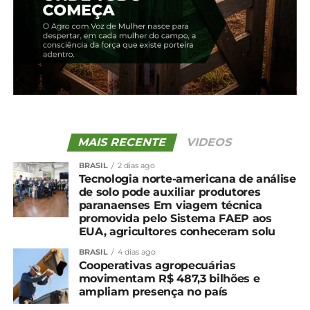
27 de fevereiro, 2024
Em "Irati"
TÓPICOS RELACIONADOS:
UP NEXT
Cotação agrícola para a região de Irati
NÃO PERCA
Cotação agrícola para a região de Irati
MAIS RECENTE
VIDEOS
BRASIL
2 dias ago
Tecnologia norte-americana de análise
de solo pode auxiliar produtores
paranaenses Em viagem técnica
promovida pelo Sistema FAEP aos
EUA, agricultores conheceram solu
BRASIL
4 dias ago
Cooperativas agropecuárias
movimentam R$ 487,3 bilhões e
ampliam presença no país