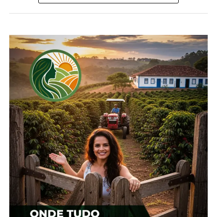
Compartilhe isso:
Facebook
18+
Relacionado
Cotação agrícola para
Cotação agrícola para
região de Irati
região de Irati
5 de fevereiro, 2024
15 de fevereiro, 2024
Em "Irati"
Em "Irati"
Cotação agrícola para a
região de Irati