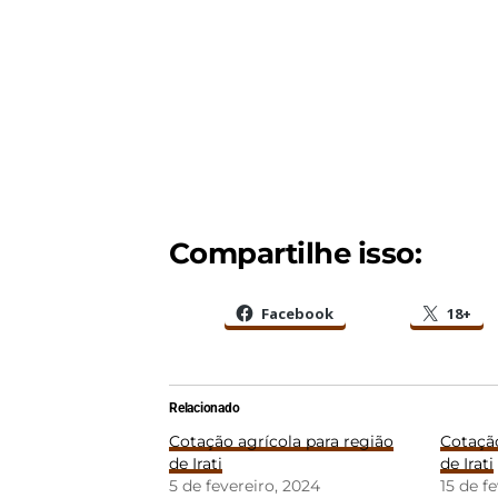
Compartilhe isso:
Facebook
18+
Relacionado
Cotação agrícola para região
Cotação
de Irati
de Irati
5 de fevereiro, 2024
15 de f