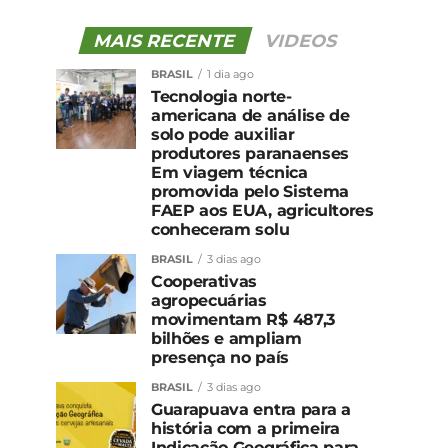
MAIS RECENTE
VIDEOS
BRASIL
1 dia ago
Tecnologia norte-
americana de análise de
solo pode auxiliar
produtores paranaenses
Em viagem técnica
promovida pelo Sistema
FAEP aos EUA, agricultores
conheceram solu
BRASIL
3 dias ago
Cooperativas
agropecuárias
movimentam R$ 487,3
bilhões e ampliam
presença no país
BRASIL
3 dias ago
Guarapuava entra para a
história com a primeira
Indicação Geográfica para