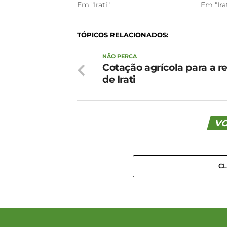
Em "Irati"
Em "Ira
TÓPICOS RELACIONADOS:
NÃO PERCA
Cotação agrícola para a r
de Irati
VO
C