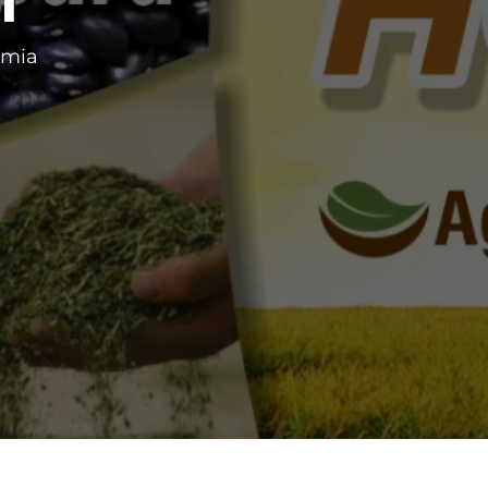
i
omia