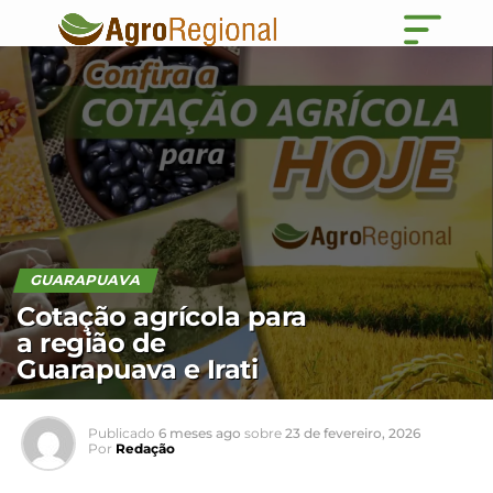
GUARAPUAVA
Cotação agrícola para
a região de
Guarapuava e Irati
Publicado
6 meses ago
sobre
23 de fevereiro, 2026
Por
Redação