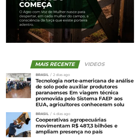
MAIS RECENTE
VIDEOS
BRASIL
2 dias ago
Tecnologia norte-americana de análise
de solo pode auxiliar produtores
paranaenses Em viagem técnica
Compartilhe isso:
promovida pelo Sistema FAEP aos
EUA, agricultores conheceram solu
Facebook
18+
BRASIL
4 dias ago
Cooperativas agropecuárias
movimentam R$ 487,3 bilhões e
ampliam presença no país
Relacionado